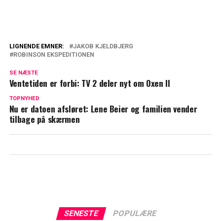
LIGNENDE EMNER:
JAKOB KJELDBJERG
ROBINSON EKSPEDITIONEN
Blodigt klip fra Robinson Ekspeditionen:
Mistede han lige sin finger?
SE NÆSTE
Ventetiden er forbi: TV 2 deler nyt om Oxen II
Få overblikket: Her er de 20 nye
TOPNYHED
overlevere i Robinson Ekspeditionen
Nu er datoen afsløret: Lene Beier og familien vender
tilbage på skærmen
SENESTE
POPULÆRE