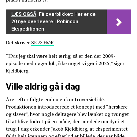
LÆS OGSÅ
Få overblikket: Her er de
20 nye overlevere i Robinson
Ekspeditionen
Det skriver
SE & HØR
.
“Hvis jeg skal være helt ærlig, så er den der 2009-
episode med nøgenløb, ikke noget vi gør i 2025,” siger
Kjeldbjerg.
Ville aldrig gå i dag
Året efter fulgte endnu en kontroversiel idé.
Produktionen introducerede et koncept med “herskere
og slaver”, hvor nogle deltagere blev lænket og tvunget
til at blive fodret på en måde, der mindede om dyr i et
trug. I dag erkender Jakob Kjeldbjerg, at eksperimentet
faldt helt igennem og efterlod et billede, der var både