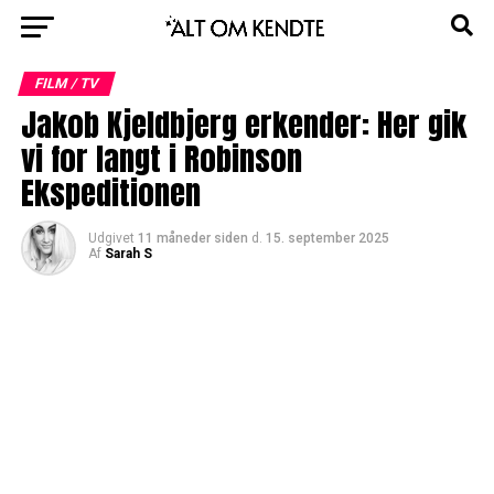
FILM / TV
Jakob Kjeldbjerg erkender: Her gik
vi for langt i Robinson
Ekspeditionen
Udgivet
11 måneder siden
d.
15. september 2025
Af
Sarah S