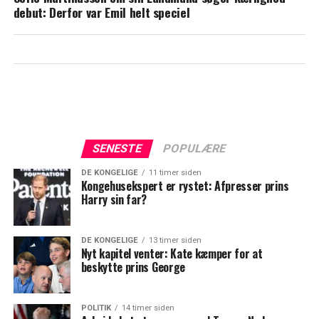
tilbage
debut: Derfor var Emil helt speciel
SENESTE
POPULÆRE
DE KONGELIGE
11 timer siden
Kongehusekspert er rystet: Afpresser prins
Harry sin far?
DE KONGELIGE
13 timer siden
Nyt kapitel venter: Kate kæmper for at
beskytte prins George
POLITIK
14 timer siden