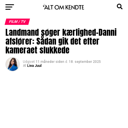
FILM / TV
Landmand søger kærlighed-Danni
afslører: Sådan gik det efter
kameraet slukkede
Udgivet
11 måneder siden
d.
18. september 2025
Af
Liva Juul