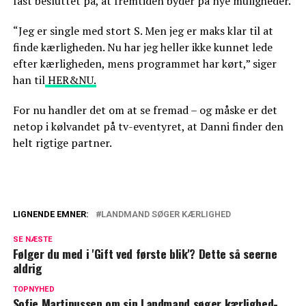
fast besluttet på, at fremtiden byder på nye muligheder.
“Jeg er single med stort S. Men jeg er maks klar til at
finde kærligheden. Nu har jeg heller ikke kunnet lede
efter kærligheden, mens programmet har kørt,” siger
han til
HER&NU.
For nu handler det om at se fremad – og måske er det
netop i kølvandet på tv-eventyret, at Danni finder den
helt rigtige partner.
LIGNENDE EMNER:
LANDMAND SØGER KÆRLIGHED
Denne dag vender 'Landmand søger
SE NÆSTE
kærlighed' tilbage: Et ansigt vil du kunne
Følger du med i 'Gift ved første blik'? Dette så seerne
genkende
aldrig
Bemærkede du det? Gammel kending er
TOPNYHED
Sofie Martinussen om sin Landmand søger kærlighed-