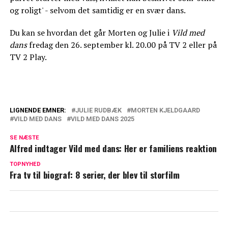
og roligt' - selvom det samtidig er en svær dans.
Du kan se hvordan det går Morten og Julie i
Vild med
dans
fredag den 26. september kl. 20.00 på TV 2 eller på
TV 2 Play.
LIGNENDE EMNER:
JULIE RUDBÆK
MORTEN KJELDGAARD
VILD MED DANS
VILD MED DANS 2025
Alt er forandret: Vender Morten
Kjeldgaard tilbage i 'Vild med dans'?
SE NÆSTE
Alfred indtager Vild med dans: Her er familiens reaktion
Camilla Dalsgaard klar til Vild med dans:
TOPNYHED
Sætter ord på ny dansepartner
Fra tv til biograf: 8 serier, der blev til storfilm