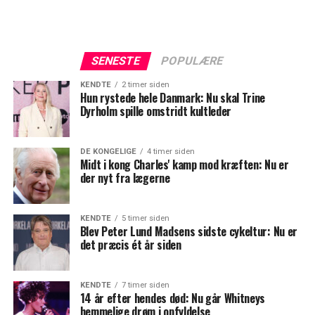
SENESTE
POPULÆRE
KENDTE
2 timer siden
Hun rystede hele Danmark: Nu skal Trine
Dyrholm spille omstridt kultleder
DE KONGELIGE
4 timer siden
Midt i kong Charles' kamp mod kræften: Nu er
der nyt fra lægerne
KENDTE
5 timer siden
Blev Peter Lund Madsens sidste cykeltur: Nu er
det præcis ét år siden
KENDTE
7 timer siden
14 år efter hendes død: Nu går Whitneys
hemmelige drøm i opfyldelse