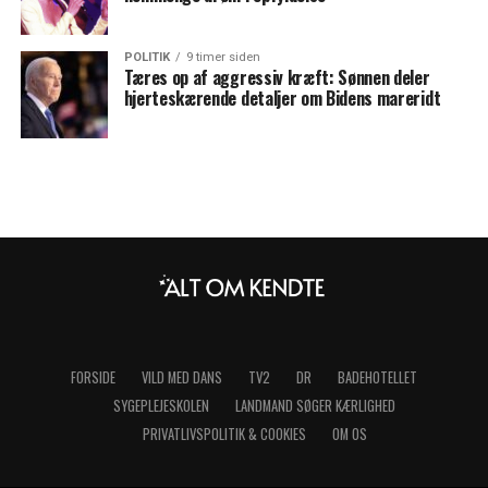
POLITIK
9 timer siden
Tæres op af aggressiv kræft: Sønnen deler
hjerteskærende detaljer om Bidens mareridt
FORSIDE
VILD MED DANS
TV2
DR
BADEHOTELLET
SYGEPLEJESKOLEN
LANDMAND SØGER KÆRLIGHED
PRIVATLIVSPOLITIK & COOKIES
OM OS