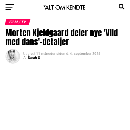
FILM / TV
Morten Kjeldgaard deler nye 'Vild
med dans'-detaljer
Udgivet
11 måneder siden
d.
4. september 2025
Af
Sarah S