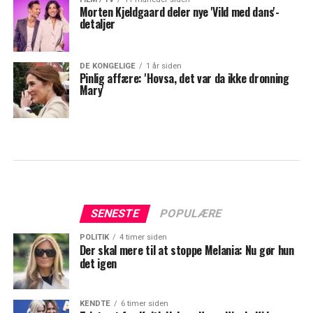
Morten Kjeldgaard deler nye 'Vild med dans'-
detaljer
DE KONGELIGE
1 år siden
Pinlig affære: 'Hovsa, det var da ikke dronning
Mary'
SENESTE
POPULÆRE
POLITIK
4 timer siden
Der skal mere til at stoppe Melania: Nu gør hun
det igen
KENDTE
6 timer siden