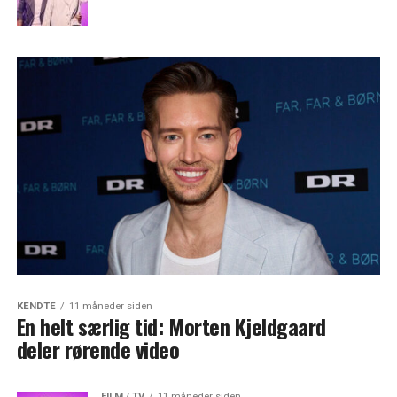
KENDTE
11 måneder siden
En helt særlig tid: Morten Kjeldgaard
deler rørende video
FILM / TV
11 måneder siden