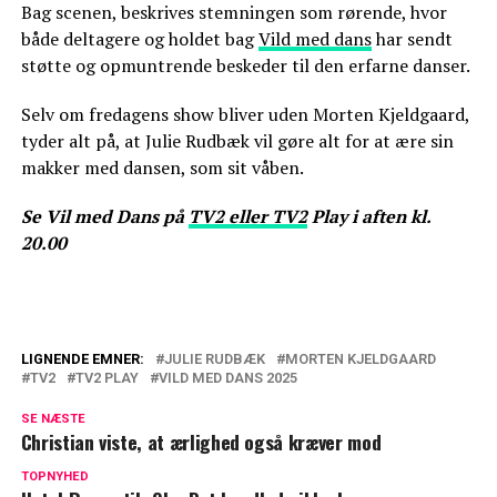
Bag scenen, beskrives stemningen som rørende, hvor
både deltagere og holdet bag
Vild med dans
har sendt
støtte og opmuntrende beskeder til den erfarne danser.
Selv om fredagens show bliver uden Morten Kjeldgaard,
tyder alt på, at Julie Rudbæk vil gøre alt for at ære sin
makker med dansen, som sit våben.
Se Vil med Dans på
TV2 eller TV2
Play i aften kl.
20.00
LIGNENDE EMNER:
JULIE RUDBÆK
MORTEN KJELDGAARD
TV2
TV2 PLAY
VILD MED DANS 2025
En helt særlig tid: Morten Kjeldgaard
deler rørende video
SE NÆSTE
Christian viste, at ærlighed også kræver mod
Morten Kjeldgaard vender ikke tilbage i
TOPNYHED
Vild med dans: Her er hans afløser