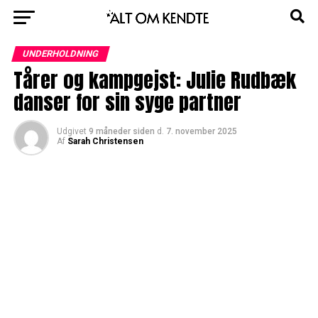
UNDERHOLDNING
Tårer og kampgejst: Julie Rudbæk
danser for sin syge partner
Udgivet
9 måneder siden
d.
7. november 2025
Af
Sarah Christensen