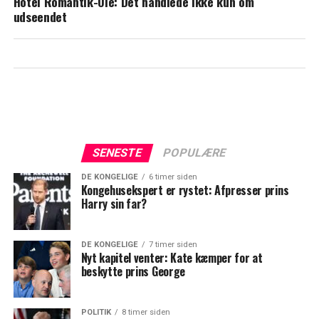
Hotel Romantik-Ole: Det handlede ikke kun om
udseendet
SENESTE
POPULÆRE
DE KONGELIGE
6 timer siden
Kongehusekspert er rystet: Afpresser prins
Harry sin far?
DE KONGELIGE
7 timer siden
Nyt kapitel venter: Kate kæmper for at
beskytte prins George
POLITIK
8 timer siden