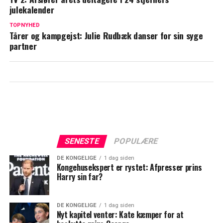
Er Bachelor Christian for rationel til
julekalender
kærlighed?
TOPNYHED
Tårer og kampgejst: Julie Rudbæk danser for sin syge
partner
SENESTE
POPULÆRE
DE KONGELIGE
1 dag siden
Kongehusekspert er rystet: Afpresser prins
Harry sin far?
DE KONGELIGE
1 dag siden
Nyt kapitel venter: Kate kæmper for at