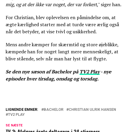
mig, og at der ikke var noget, der var forkert
," siger han.
For Christian, blev oplevelsen en påmindelse om, at
ægte kærlighed starter med at turde være ærlig også
når det betyder, at vise tvivl og usikkerhed.
Mens andre kæmper for skærmtid og store øjeblikke,
kæmpede han for noget langt mere menneskeligt, at
blive stående, selv når man har lyst til at flygte.
Se den nye sæson af Bachelor på
TV2 Play
- nye
episoder hver tirsdag, onsdag og torsdag.
LIGNENDE EMNER:
BACHELOR
CHRISTIAN ULRIK HANSEN
TV2 PLAY
En ny side af Bachelor-Christian: Fra
stilhed til styrke
SE NÆSTE
TV 2: Afslører årets deltagere i 24 stjerners