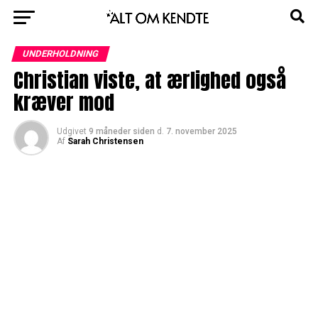
UNDERHOLDNING
Christian viste, at ærlighed også
kræver mod
Udgivet
9 måneder siden
d.
7. november 2025
Af
Sarah Christensen