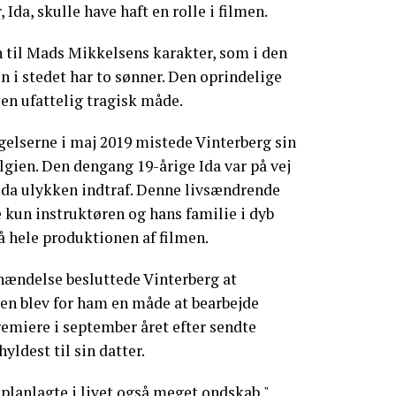
 Ida, skulle have haft en rolle i filmen.
en til Mads Mikkelsens karakter, som i den
n i stedet har to sønner. Den oprindelige
en ufattelig tragisk måde.
agelserne i maj 2019 mistede Vinterberg sin
elgien. Den dengang 19-årige Ida var på vej
r, da ulykken indtraf. Denne livsændrende
 kun instruktøren og hans familie i dyb
 hele produktionen af filmen.
 hændelse besluttede Vinterberg at
men blev for ham en måde at bearbejde
remiere i september året efter sendte
yldest til sin datter.
lanlagte i livet også meget ondskab,"