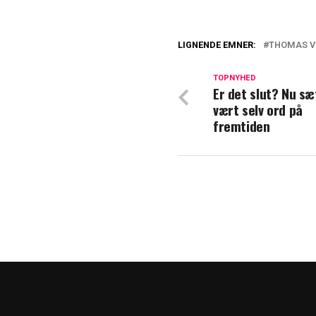
LIGNENDE EMNER:
THOMAS V
Modtog 100.000 k
selvfølgelig glad
TOPNYHED
Er det slut? Nu sæ
vært selv ord på
Har du også bem
fremtiden