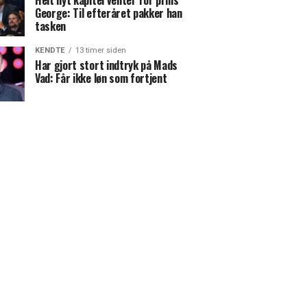
Helt nyt kapitel venter for prins
George: Til efteråret pakker han
tasken
KENDTE
13 timer siden
Har gjort stort indtryk på Mads
Vad: Får ikke løn som fortjent