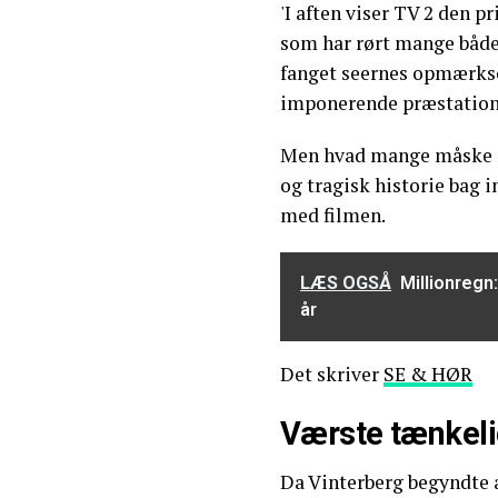
'I aften viser TV 2 den 
som har rørt mange både
fanget seernes opmærk
imponerende præstation 
Men hvad mange måske ikk
og tragisk historie bag 
med filmen.
LÆS OGSÅ
Millionregn
år
Det skriver
SE & HØR
Værste tænkeli
Da Vinterberg begyndte a