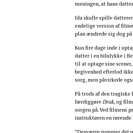
meningen, at hans datter,
Ida skulle spille datter
endelige version af filme
plan ændrede sig dog på 
Kun fire dage inde i opt
datter i en bilulykke i B
til at optage sine scene
begivenhed efterlod ikke
sorg, men påvirkede også
På trods af den tragiske
færdiggøre
Druk
, og fil
sorgen på. Ved filmens p
instruktøren en rørende h
”Desværre rummer det up