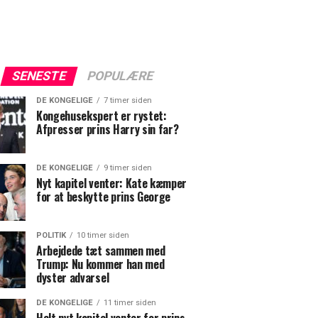
SENESTE
POPULÆRE
DE KONGELIGE
7 timer siden
Kongehusekspert er rystet:
Afpresser prins Harry sin far?
DE KONGELIGE
9 timer siden
Nyt kapitel venter: Kate kæmper
for at beskytte prins George
POLITIK
10 timer siden
Arbejdede tæt sammen med
Trump: Nu kommer han med
dyster advarsel
DE KONGELIGE
11 timer siden