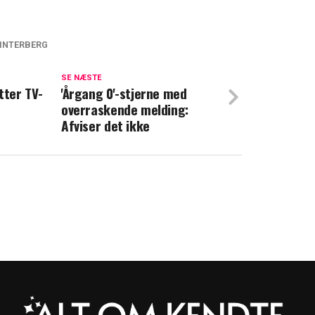
INTERBERG
roner fra Martin Brygmann: "Vi er
e for, at …"
SE NÆSTE
tter TV-
'Årgang 0'-stjerne med
overraskende melding:
ærket det? Nu sætter Lene Beier ord på
Afviser det ikke