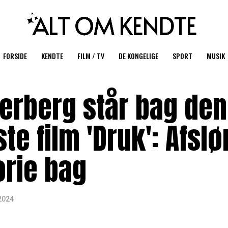
FORSIDE
KENDTE
FILM / TV
DE KONGELIGE
SPORT
MUSIK
erberg står bag den
e film 'Druk': Afslø
orie bag
2024