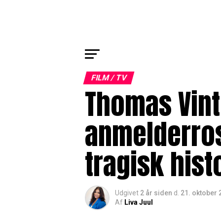
FILM / TV
Thomas Vint
anmelderrost
tragisk hist
Udgivet
2 år siden
d.
21. oktober 
Af
Liva Juul