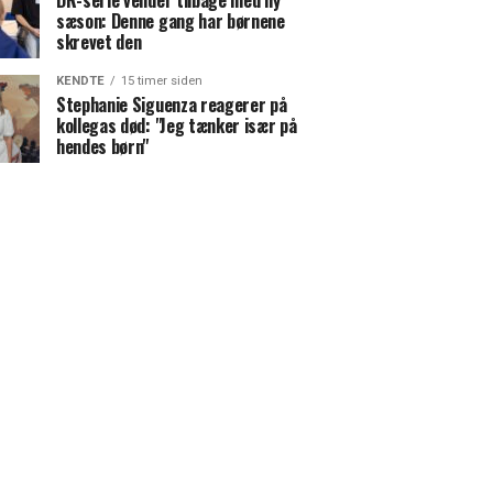
DR-serie vender tilbage med ny
sæson: Denne gang har børnene
skrevet den
KENDTE
15 timer siden
Stephanie Siguenza reagerer på
kollegas død: "Jeg tænker især på
hendes børn"