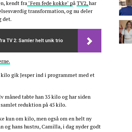
n, kendt fra
"Fem fede kokke" p
å
TV2,
har
sesværdig transformation, og nu deler
 det.
ra TV 2: Samler helt unik trio
rne.
 kilo gik Jesper ind i programmet med et
lv måned tabte han 35 kilo og har siden
n samlet reduktion på 45 kilo.
kke kun om kilo, men også om en helt ny
an og hans hustru, Camilla, i dag nyder godt