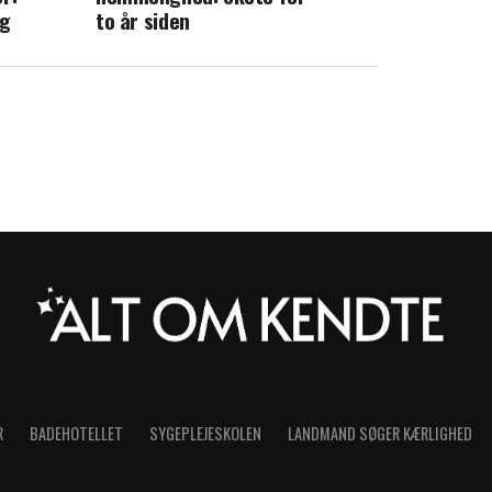
ag
to år siden
R
BADEHOTELLET
SYGEPLEJESKOLEN
LANDMAND SØGER KÆRLIGHED