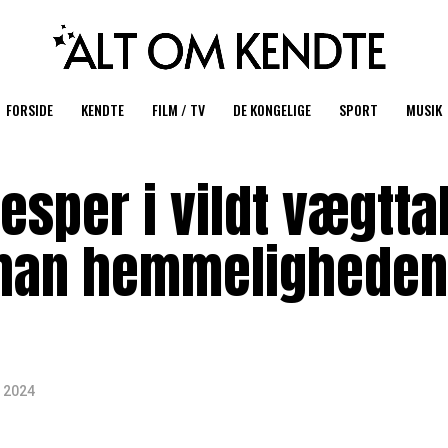
FORSIDE
KENDTE
FILM / TV
DE KONGELIGE
SPORT
MUSIK
sper i vildt vægtta
 han hemmeligheden
 2024