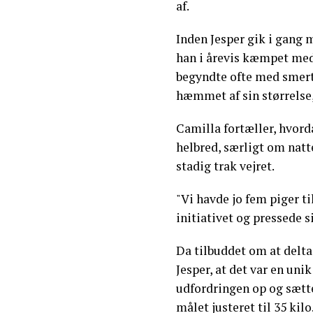
af.
Inden Jesper gik i gang 
han i årevis kæmpet med 
begyndte ofte med smerte
hæmmet af sin størrelse,
Camilla fortæller, hvor
helbred, særligt om natte
stadig trak vejret.
"Vi havde jo fem piger ti
initiativet og pressede si
Da tilbuddet om at delta
Jesper, at det var en uni
udfordringen op og sætte
målet justeret til 35 kilo