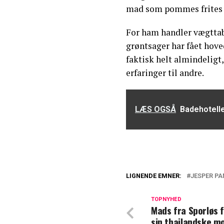
mad som pommes frites o
For ham handler vægttabe
grøntsager har fået hove
faktisk helt almindeligt,
erfaringer til andre.
LÆS OGSÅ
Badehotellet
LIGNENDE EMNER:
JESPER P
TV 2 i modvind e
TOPNYHED
Mads fra Sporløs 
Kendt fra Sygepl
sin thailandske mo