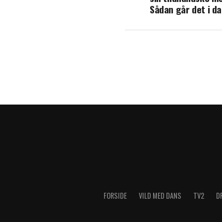
Sådan går det i d
FORSIDE
VILD MED DANS
TV2
D