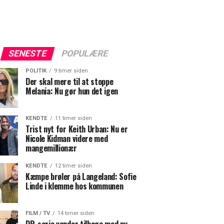
SENESTE
POPULÆRE
POLITIK
9 timer siden
Der skal mere til at stoppe
Melania: Nu gør hun det igen
KENDTE
11 timer siden
Trist nyt for Keith Urban: Nu er
Nicole Kidman videre med
mangemillionær
KENDTE
12 timer siden
Kæmpe brøler på Langeland: Sofie
Linde i klemme hos kommunen
FILM / TV
14 timer siden