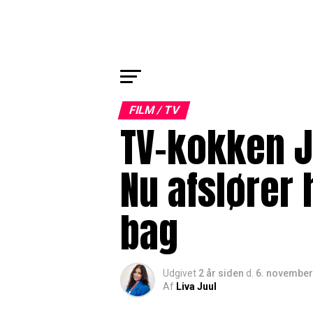
FILM / TV
TV-kokken Je
Nu afslører
bag
Udgivet
2 år siden
d.
6. november
Af
Liva Juul