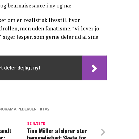
g bearnaisesauce i ny og næ.
t om en realistisk livsstil, hvor
drollen, men uden fanatisme. "Vi lever jo
" siger Jesper, som gerne deler ud af sine
 deler dejligt nyt
ANORAMA PEDERSEN
TV2
fter ny dokumentar: 'Helt uberettiget'
SE NÆSTE
fandt
ejeskolen: Her er hans kendte søn
Tina Müller afslører stor
r:
hemmelighed: Skete for