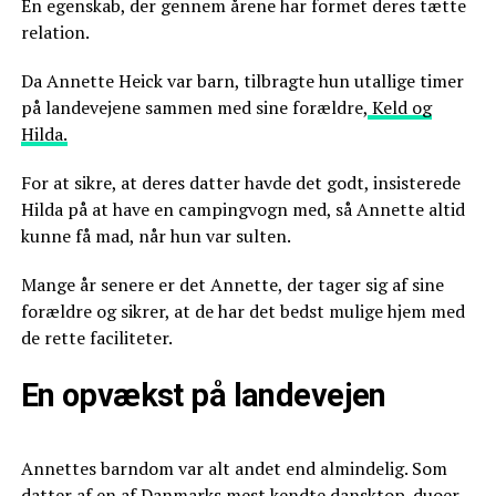
En egenskab, der gennem årene har formet deres tætte
relation.
Da Annette Heick var barn, tilbragte hun utallige timer
på landevejene sammen med sine forældre,
Keld og
Hilda.
For at sikre, at deres datter havde det godt, insisterede
Hilda på at have en campingvogn med, så Annette altid
kunne få mad, når hun var sulten.
Mange år senere er det Annette, der tager sig af sine
forældre og sikrer, at de har det bedst mulige hjem med
de rette faciliteter.
En opvækst på landevejen
Annettes barndom var alt andet end almindelig. Som
datter af en af Danmarks mest kendte dansktop-duoer