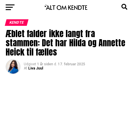
KENDTE
Æblet falder ikke langt fra
stammen: Det har Hilda og Annette
Heick til fælles
Udgivet
1 år siden
d.
17. februar 2025
Af
Liva Juul