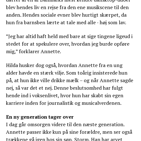
blev hendes liv en rejse fra den ene musikscene til den
anden. Hendes sociale evner blev hurtigt skærpet, da
hun fra barnsben lærte at tale med alle - høj som lav.
”Jeg har altid haft held med bare at sige tingene ligeud i
stedet for at spekulere over, hvordan jeg burde opføre
mig,” forklarer Annette.
Hilda husker dog også, hvordan Annette fra en ung
alder havde en stærk vilje. Som toårig insisterede hun
på, at hun ikke ville drikke mælk – og når Annette sagde
nej, så var det et nej. Denne beslutsomhed har fulgt
hende ind i voksenlivet, hvor hun har skabt sin egen
karriere inden for journalistik og musicalverdenen.
En ny generation tager over
I dag går omsorgen videre til den næste generation.
Annette passer ikke kun på sine forældre, men ser også
trækkene gå igen hos sin søn, Storm. Han har arvet