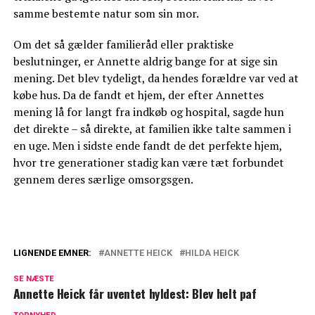
samme bestemte natur som sin mor.
Om det så gælder familieråd eller praktiske
beslutninger, er Annette aldrig bange for at sige sin
mening. Det blev tydeligt, da hendes forældre var ved at
købe hus. Da de fandt et hjem, der efter Annettes
mening lå for langt fra indkøb og hospital, sagde hun
det direkte – så direkte, at familien ikke talte sammen i
en uge. Men i sidste ende fandt de det perfekte hjem,
hvor tre generationer stadig kan være tæt forbundet
gennem deres særlige omsorgsgen.
LIGNENDE EMNER:
ANNETTE HEICK
HILDA HEICK
Svær familieforøgelse: Nu er der nyt fra
SE NÆSTE
Keld og Hilda Heick
Annette Heick får uventet hyldest: Blev helt paf