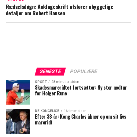
Hilda Heick fortrød sin handling
TOPNYHED
Rædselsdøgn: Anklageskrift afslører uhyggelige
øjeblikkeligt: “Nej, nej, nej, hvad har jeg
detaljer om Robert Hansen
dog gjort"
SENESTE
POPULÆRE
SPORT
28 minutter siden
Skadesmareridtet fortsætter: Ny stor nedtur
for Holger Rune
DE KONGELIGE
16 timer siden
Efter 38 år: Kong Charles åbner op om sit livs
mareridt