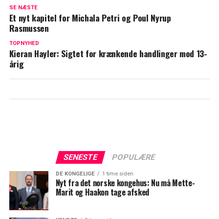
SE NÆSTE
Skuespilleren John Amos er død
Et nyt kapitel for Michala Petri og Poul Nyrup
Rasmussen
TOPNYHED
Kieran Hayler: Sigtet for krænkende handlinger mod 13-
årig
SENESTE
POPULÆRE
DE KONGELIGE
1 time siden
Nyt fra det norske kongehus: Nu må Mette-
Marit og Haakon tage afsked