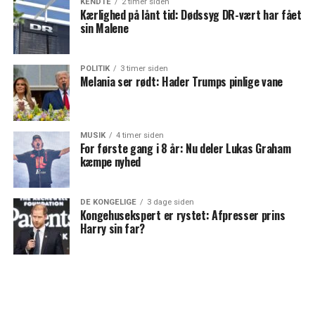
KENDTE
2 timer siden
Kærlighed på lånt tid: Dødssyg DR-vært har fået
sin Malene
POLITIK
3 timer siden
Melania ser rødt: Hader Trumps pinlige vane
MUSIK
4 timer siden
For første gang i 8 år: Nu deler Lukas Graham
kæmpe nyhed
DE KONGELIGE
3 dage siden
Kongehusekspert er rystet: Afpresser prins
Harry sin far?