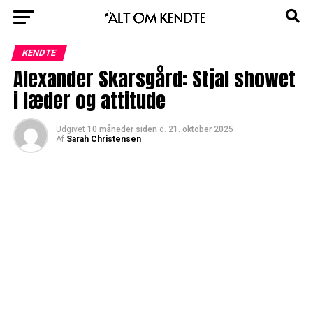
KENDTE
Alexander Skarsgård: Stjal showet
i læder og attitude
Udgivet
10 måneder siden
d.
21. oktober 2025
Af
Sarah Christensen