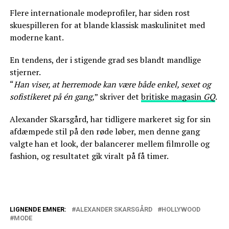
Flere internationale modeprofiler, har siden rost
skuespilleren for at blande klassisk maskulinitet med
moderne kant.
En tendens, der i stigende grad ses blandt mandlige
stjerner.
“
Han viser, at herremode kan være både enkel, sexet og
sofistikeret på én gang,
” skriver det
britiske magasin
GQ
.
Alexander Skarsgård, har tidligere markeret sig for sin
afdæmpede stil på den røde løber, men denne gang
valgte han et look, der balancerer mellem filmrolle og
fashion, og resultatet gik viralt på få timer.
LIGNENDE EMNER:
ALEXANDER SKARSGÅRD
HOLLYWOOD
MODE
John Ashton er død