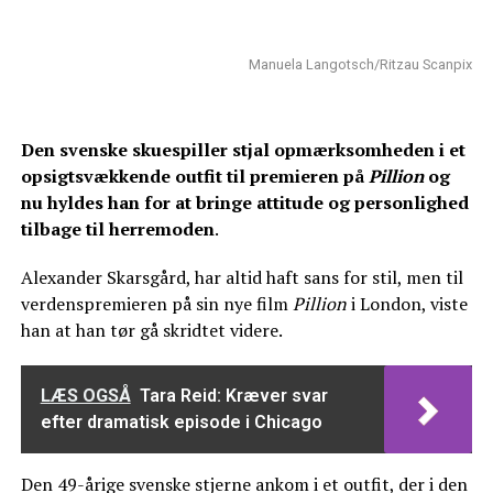
Manuela Langotsch/Ritzau Scanpix
Den svenske skuespiller stjal opmærksomheden i et
opsigtsvækkende outfit til premieren på
Pillion
og
nu hyldes han for at bringe attitude og personlighed
tilbage til herremoden
.
Alexander Skarsgård, har altid haft sans for stil, men til
verdenspremieren på sin nye film
Pillion
i London, viste
han at han tør gå skridtet videre.
LÆS OGSÅ
Tara Reid: Kræver svar
efter dramatisk episode i Chicago
Den 49-årige svenske stjerne ankom i et outfit, der i den