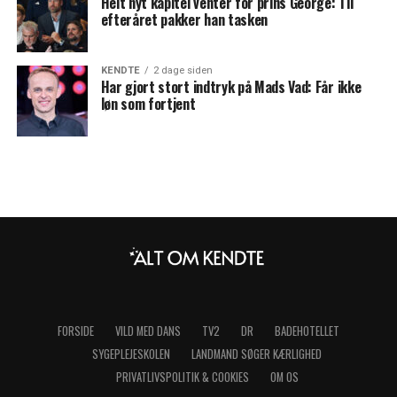
Helt nyt kapitel venter for prins George: Til
efteråret pakker han tasken
KENDTE
2 dage siden
Har gjort stort indtryk på Mads Vad: Får ikke
løn som fortjent
FORSIDE
VILD MED DANS
TV2
DR
BADEHOTELLET
SYGEPLEJESKOLEN
LANDMAND SØGER KÆRLIGHED
PRIVATLIVSPOLITIK & COOKIES
OM OS