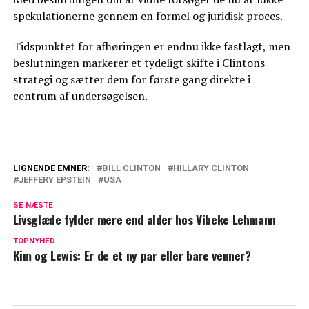
spekulationerne gennem en formel og juridisk proces.
Tidspunktet for afhøringen er endnu ikke fastlagt, men
beslutningen markerer et tydeligt skifte i Clintons
strategi og sætter dem for første gang direkte i
centrum af undersøgelsen.
LIGNENDE EMNER:
BILL CLINTON
HILLARY CLINTON
JEFFERY EPSTEIN
USA
30 år efter skandalen: Monica Lewinsky
bryder tavsheden om affæren med Bill
SE NÆSTE
Clinton
Livsglæde fylder mere end alder hos Vibeke Lehmann
TOPNYHED
Løgne og ærekrænkelse: Melania går i
Kim og Lewis: Er de et ny par eller bare venner?
krig mod forfatter