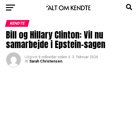
KENDTE
Bill og Hillary Clinton: Vil nu
samarbejde i Epstein-sagen
Udgivet
6 måneder siden
d.
3. februar 2026
Af
Sarah Christensen