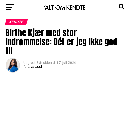
KENDTE
Birthe Kjær med stor
indrømmelse: Dét er jeg ikke god
til
Udgivet
2 år siden
d.
17. juli 2024
Af
Liva Juul