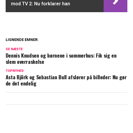
mod TV 2: Nu forklarer han
LIGNENDE EMNER:
Så meget tjener Mascha Vang hver måned
SE NÆSTE
Dennis Knudsen og børnene i sommerhus: Fik sig en
Dansk musiker hitter i Kina: Ligger
slem overraskelse
nummer et
TOPNYHED
Asta Björk og Sebastian Bull afslører på billeder: Nu gør
de det endelig