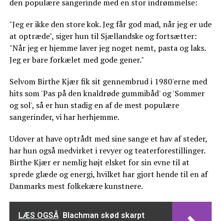
den populære sangerinde med en stor indrømmelse:
"Jeg er ikke den store kok. Jeg får god mad, når jeg er ude
at optræde", siger hun til Sjællandske og fortsætter:
"Når jeg er hjemme laver jeg noget nemt, pasta og laks.
Jeg er bare forkælet med gode gener."
Selvom Birthe Kjær fik sit gennembrud i 1980'erne med
hits som 'Pas på den knaldrøde gummibåd' og 'Sommer
og sol', så er hun stadig en af de mest populære
sangerinder, vi har herhjemme.
Udover at have optrådt med sine sange et hav af steder,
har hun også medvirket i revyer og teaterforestillinger.
Birthe Kjær er nemlig højt elsket for sin evne til at
sprede glæde og energi, hvilket har gjort hende til en af
Danmarks mest folkekære kunstnere.
LÆS OGSÅ
Blachman skød skarpt