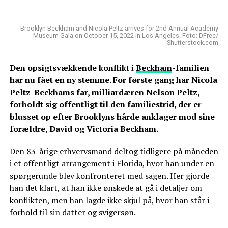
Brooklyn Beckham and Nicola Peltz arrives for 2nd Annual Academy
Museum Gala on October 15, 2022 in Los Angeles. Foto: DFree/
Shutterstock.com
Den opsigtsvækkende konflikt i
Beckham
-familien
har nu fået en ny stemme. For første gang har Nicola
Peltz-Beckhams far, milliardæren Nelson Peltz,
forholdt sig offentligt til den familiestrid, der er
blusset op efter Brooklyns hårde anklager mod sine
forældre, David og Victoria Beckham.
Den 83-årige erhvervsmand deltog tidligere på måneden
i et offentligt arrangement i Florida, hvor han under en
spørgerunde blev konfronteret med sagen. Her gjorde
han det klart, at han ikke ønskede at gå i detaljer om
konflikten, men han lagde ikke skjul på, hvor han står i
forhold til sin datter og svigersøn.