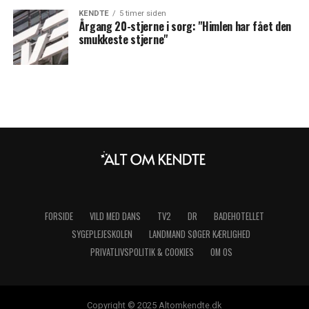
KENDTE
5 timer siden
Årgang 20-stjerne i sorg: "Himlen har fået den
smukkeste stjerne"
FORSIDE
VILD MED DANS
TV2
DR
BADEHOTELLET
SYGEPLEJESKOLEN
LANDMAND SØGER KÆRLIGHED
PRIVATLIVSPOLITIK & COOKIES
OM OS
Copyright © 2025 Altomkendte.dk