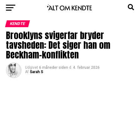
KENDTE
Brooklyns svigerfar bryder
tavsheden: Det siger han om
Beckham-konflikten
Udgivet
6 måneder siden
d.
4. februar 2026
Af
Sarah S