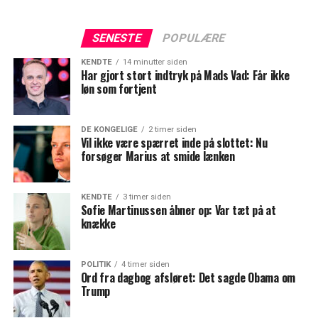
SENESTE
POPULÆRE
KENDTE
14 minutter siden
Har gjort stort indtryk på Mads Vad: Får ikke
løn som fortjent
DE KONGELIGE
2 timer siden
Vil ikke være spærret inde på slottet: Nu
forsøger Marius at smide lænken
KENDTE
3 timer siden
Sofie Martinussen åbner op: Var tæt på at
knække
POLITIK
4 timer siden
Ord fra dagbog afsløret: Det sagde Obama om
Trump