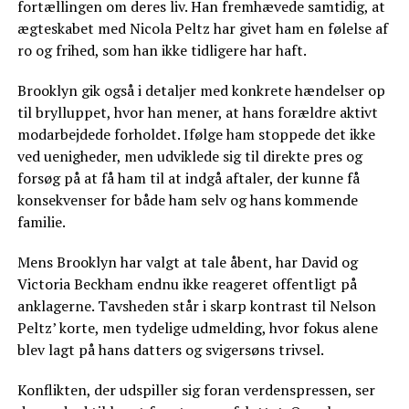
fortællingen om deres liv. Han fremhævede samtidig, at
ægteskabet med Nicola Peltz har givet ham en følelse af
ro og frihed, som han ikke tidligere har haft.
Brooklyn gik også i detaljer med konkrete hændelser op
til brylluppet, hvor han mener, at hans forældre aktivt
modarbejdede forholdet. Ifølge ham stoppede det ikke
ved uenigheder, men udviklede sig til direkte pres og
forsøg på at få ham til at indgå aftaler, der kunne få
konsekvenser for både ham selv og hans kommende
familie.
Mens Brooklyn har valgt at tale åbent, har David og
Victoria Beckham endnu ikke reageret offentligt på
anklagerne. Tavsheden står i skarp kontrast til Nelson
Peltz’ korte, men tydelige udmelding, hvor fokus alene
blev lagt på hans datters og svigersøns trivsel.
Konflikten, der udspiller sig foran verdenspressen, ser