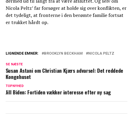
dermed ud til langt fra at være afsluttet. Og selv om
Nicola Peltz’ far forsøger at holde sig over konflikten, er
det tydeligt, at fronterne i den berømte familie fortsat
er trukket hårdt op.
LIGNENDE EMNER:
BROOKLYN BECKHAM
NICOLA PELTZ
Voldsom konflikt i Beckham-familien: "Du
SE NÆSTE
er død for mig"
Susan Astani om Christian Kjærs advarsel: Det reddede
Kongehuset
Iskold luft i Beckham-familien: Ignoreret
på sin fødselsdag
TOPNYHED
Jill Biden: Fortiden vækker interesse efter ny sag