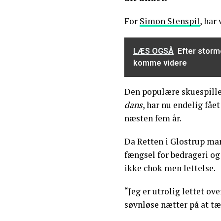
For
Simon Stenspil
, har
LÆS OGSÅ
Efter storme
komme videre
Den populære skuespille
dans
, har nu endelig fåe
næsten fem år.
Da Retten i Glostrup ma
fængsel for bedrageri og
ikke chok men lettelse.
“Jeg er utrolig lettet ov
søvnløse nætter på at tæn