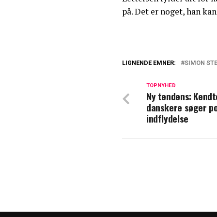
på. Det er noget, han kan
LIGNENDE EMNER:
SIMON STE
"En mørk tåge": B
TOPNYHED
Ny tendens: Kendt
Simon Stenspil m
danskere søger po
indflydelse