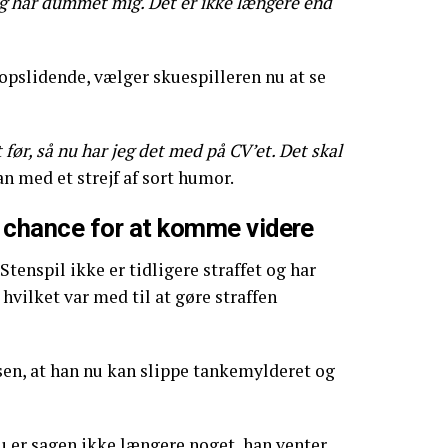
 jeg har dummet mig. Det er ikke længere end
pslidende, vælger skuespilleren nu at se
 før, så nu har jeg det med på CV’et. Det skal
han med et strejf af sort humor.
 chance for at komme videre
Stenspil ikke er tidligere straffet og har
hvilket var med til at gøre straffen
sen, at han nu kan slippe tankemylderet og
nu er sagen ikke længere noget, han venter