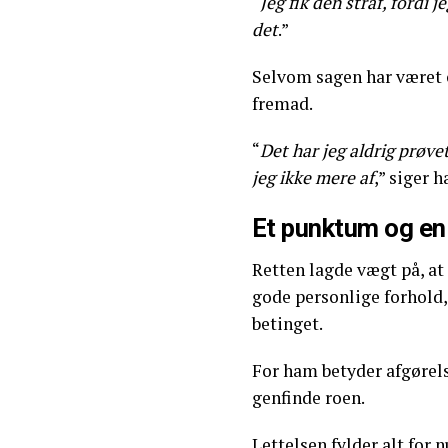
“
Jeg fik den straf, fordi
det
.”
Selvom sagen har været o
fremad.
“
Det har jeg aldrig prøvet
jeg ikke mere af
,” siger 
Et punktum og en
Retten lagde vægt på, at 
gode personlige forhold, 
betinget.
For ham betyder afgørel
genfinde roen.
Lettelsen fylder alt for 