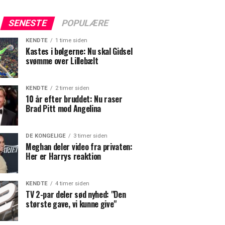
SENESTE
POPULÆRE
KENDTE
1 time siden
Kastes i bølgerne: Nu skal Gidsel
svømme over Lillebælt
KENDTE
2 timer siden
10 år efter bruddet: Nu raser
Brad Pitt mod Angelina
DE KONGELIGE
3 timer siden
Meghan deler video fra privaten:
Her er Harrys reaktion
KENDTE
4 timer siden
TV 2-par deler sød nyhed: "Den
største gave, vi kunne give"