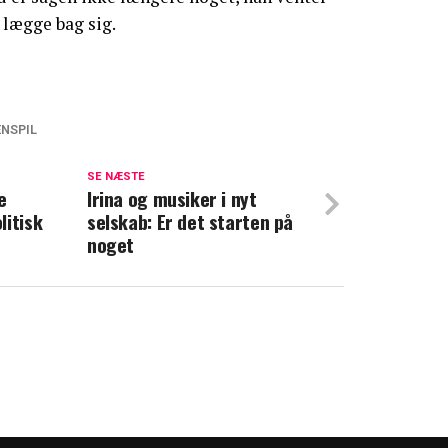
 lægge bag sig.
NSPIL
adehotellet-stjerne hastet til hospitalet
SE NÆSTE
e
ed dårligt nyt: Endnu en operation truer
Irina og musiker i nyt
litisk
selskab: Er det starten på
noget