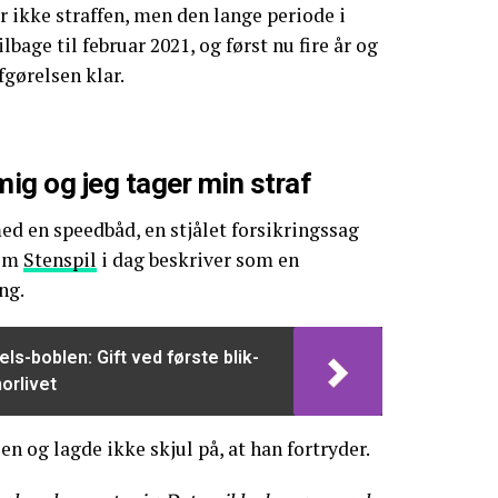
er ikke straffen, men den lange periode i
lbage til februar 2021, og først nu fire år og
fgørelsen klar.
ig og jeg tager min straf
d en speedbåd, en stjålet forsikringssag
som
Stenspil
i dag beskriver som en
ng.
els-boblen: Gift ved første blik-
orlivet
len og lagde ikke skjul på, at han fortryder.