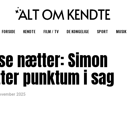
FORSIDE
KENDTE
FILM / TV
DE KONGELIGE
SPORT
MUSIK
øse nætter: Simon
tter punktum i sag
november 2025