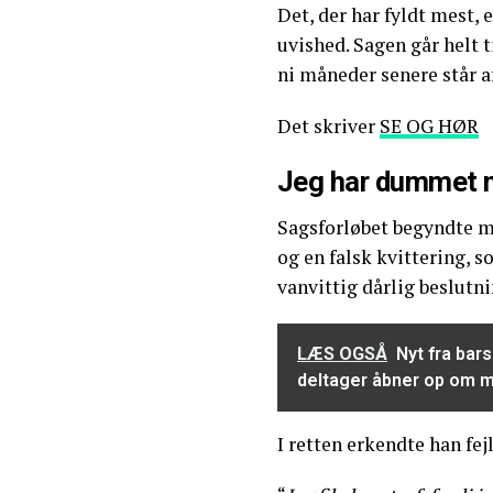
Det, der har fyldt mest, 
uvished. Sagen går helt ti
ni måneder senere står a
Det skriver
SE OG HØR
Jeg har dummet m
Sagsforløbet begyndte me
og en falsk kvittering, 
vanvittig dårlig beslutni
LÆS OGSÅ
Nyt fra bars
deltager åbner op om m
I retten erkendte han fej