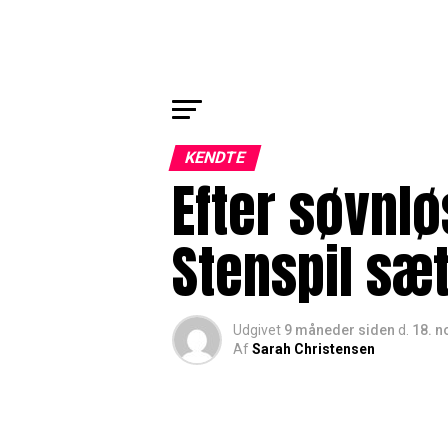
KENDTE
Efter søvnl
Stenspil sæ
Udgivet
9 måneder siden
d.
18. 
Af
Sarah Christensen