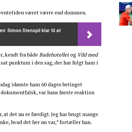
 ventetiden været værre end dommen.
n: Simon Stenspil klar til at
r, kendt fra både
Badehotellet
og
Vild med
t sat punktum i den sag, der har fulgt ham i
ndag idømte ham 60 dages betinget
 dokumentfalsk, var hans første reaktion
er, at det nu er færdigt. Jeg har brugt mange
ke, hvad det her nu var,” fortæller han.