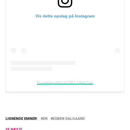
Vis dette opslag på Instagram
Et opslag delt af DR1 (@dr1tv)
LIGNENDE EMNER:
DR
ESBEN DALGAARD
Bagedyst-vinder i kæmpe brøler: Afslører
SE NÆSTE