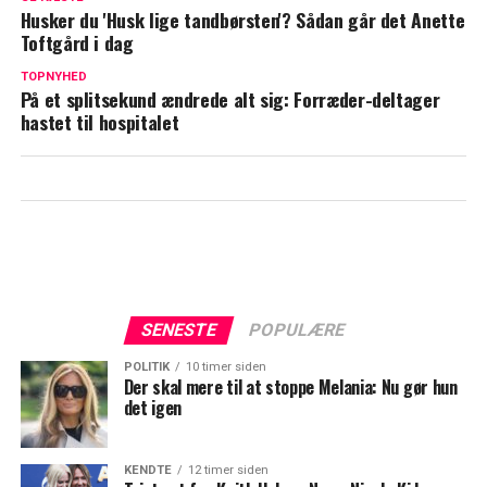
ved et uheld stor hemmelighed
Husker du 'Husk lige tandbørsten'? Sådan går det Anette
Toftgård i dag
DR og TV 2 går sammen: Kåre Quist og
Cecilie Beck står i spidsen
TOPNYHED
På et splitsekund ændrede alt sig: Forræder-deltager
hastet til hospitalet
SENESTE
POPULÆRE
POLITIK
10 timer siden
Der skal mere til at stoppe Melania: Nu gør hun
det igen
KENDTE
12 timer siden