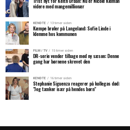
Trist nyt for Keith Urban: Nu er Nicole Kidman
videre med mangemillionær
KENDTE
13 timer siden
Kæmpe brøler på Langeland: Sofie Linde i
klemme hos kommunen
FILM / TV
15 timer siden
DR-serie vender tilbage med ny sæson: Denne
gang har børnene skrevet den
KENDTE
16 timer siden
Stephanie Siguenza reagerer på kollegas død:
"Jeg tænker især på hendes børn"