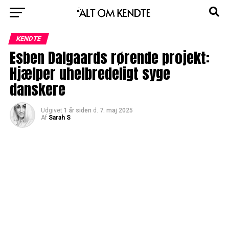
KENDTE
Esben Dalgaards rørende projekt:
Hjælper uhelbredeligt syge
danskere
Udgivet
1 år siden
d.
7. maj 2025
Af
Sarah S