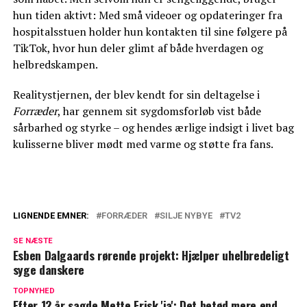
hun tiden aktivt: Med små videoer og opdateringer fra
hospitalsstuen holder hun kontakten til sine følgere på
TikTok, hvor hun deler glimt af både hverdagen og
helbredskampen.
Realitystjernen, der blev kendt for sin deltagelse i
Forræder
, har gennem sit sygdomsforløb vist både
sårbarhed og styrke – og hendes ærlige indsigt i livet bag
kulisserne bliver mødt med varme og støtte fra fans.
LIGNENDE EMNER:
FORRÆDER
SILJE NYBYE
TV2
TV 2-stjerne skulle købe ny telefon:
SE NÆSTE
Endte i stedet med en brækket arm
Esben Dalgaards rørende projekt: Hjælper uhelbredeligt
syge danskere
TV 2-korrespondent sælger rækkehus til
næsten 11 millioner
TOPNYHED
Efter 12 år sagde Mette Frisk 'ja': Det betød mere end