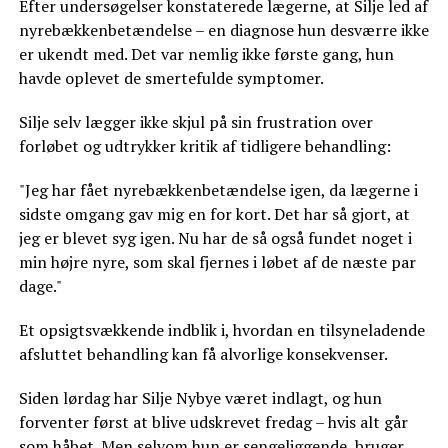
Efter undersøgelser konstaterede lægerne, at Silje led af
nyrebækkenbetændelse – en diagnose hun desværre ikke
er ukendt med. Det var nemlig ikke første gang, hun
havde oplevet de smertefulde symptomer.
Silje selv lægger ikke skjul på sin frustration over
forløbet og udtrykker kritik af tidligere behandling:
"Jeg har fået nyrebækkenbetændelse igen, da lægerne i
sidste omgang gav mig en for kort. Det har så gjort, at
jeg er blevet syg igen. Nu har de så også fundet noget i
min højre nyre, som skal fjernes i løbet af de næste par
dage."
Et opsigtsvækkende indblik i, hvordan en tilsyneladende
afsluttet behandling kan få alvorlige konsekvenser.
Siden lørdag har Silje Nybye været indlagt, og hun
forventer først at blive udskrevet fredag – hvis alt går
som håbet. Men selvom hun er sengeliggende, bruger