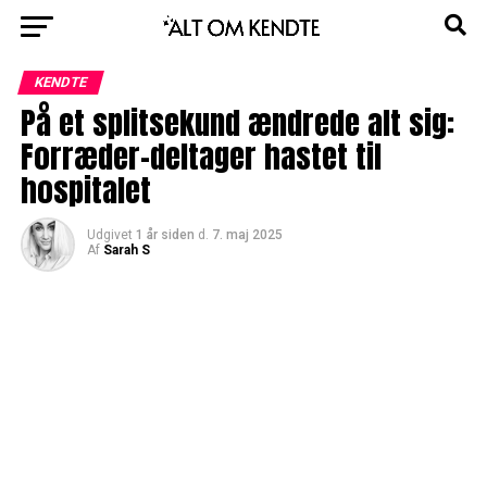
KENDTE
På et splitsekund ændrede alt sig:
Forræder-deltager hastet til
hospitalet
Udgivet
1 år siden
d.
7. maj 2025
Af
Sarah S