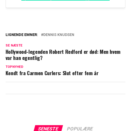
LIGNENDE EMNER:
DENNIS KNUDSEN
Ærlig Dennis Knudsen: Afviser det ikke i
SE NÆSTE
fremtiden
Hollywood-legenden Robert Redford er død: Men hvem
var han egentlig?
Nervøs Dennis Knudsen: Gensyn venter
efter 43 år
TOPNYHED
Kendt fra Carmen Curlers: Slut efter fem år
SENESTE
POPULÆRE