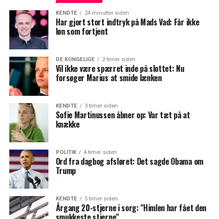
KENDTE
24 minutter siden
Har gjort stort indtryk på Mads Vad: Får ikke
løn som fortjent
DE KONGELIGE
2 timer siden
Vil ikke være spærret inde på slottet: Nu
forsøger Marius at smide lænken
KENDTE
3 timer siden
Sofie Martinussen åbner op: Var tæt på at
knække
POLITIK
4 timer siden
Ord fra dagbog afsløret: Det sagde Obama om
Trump
KENDTE
5 timer siden
Årgang 20-stjerne i sorg: "Himlen har fået den
smukkeste stjerne"