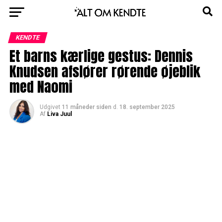
KENDTE
Et barns kærlige gestus: Dennis
Knudsen afslører rørende øjeblik
med Naomi
Udgivet
11 måneder siden
d.
18. september 2025
Af
Liva Juul