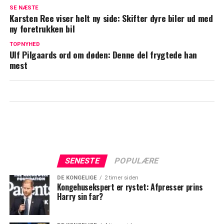
Cirkusrevy-direktør med særlig tale til Ulf
SE NÆSTE
Pilgaard: "Svært at sige farvel"
Karsten Ree viser helt ny side: Skifter dyre biler ud med
ny foretrukken bil
Rørende øjeblikke ved Ulf Pilgaards
bisættelse: Dette var familiens sidste
TOPNYHED
Ulf Pilgaards ord om døden: Denne del frygtede han
ønske
mest
SENESTE
POPULÆRE
DE KONGELIGE
2 timer siden
Kongehusekspert er rystet: Afpresser prins
Harry sin far?