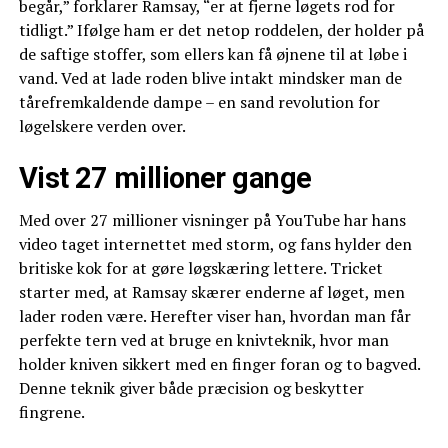
begår,” forklarer Ramsay, “er at fjerne løgets rod for
tidligt.” Ifølge ham er det netop roddelen, der holder på
de saftige stoffer, som ellers kan få øjnene til at løbe i
vand. Ved at lade roden blive intakt mindsker man de
tårefremkaldende dampe – en sand revolution for
løgelskere verden over.
Vist 27 millioner gange
Med over 27 millioner visninger på YouTube har hans
video taget internettet med storm, og fans hylder den
britiske kok for at gøre løgskæring lettere. Tricket
starter med, at Ramsay skærer enderne af løget, men
lader roden være. Herefter viser han, hvordan man får
perfekte tern ved at bruge en knivteknik, hvor man
holder kniven sikkert med en finger foran og to bagved.
Denne teknik giver både præcision og beskytter
fingrene.