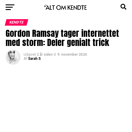
KENDTE
Gordon Ramsay tager internettet
med storm: Deler genialt trick
Udgivet
2 år siden
d.
9. november 2024
Af
Sarah S