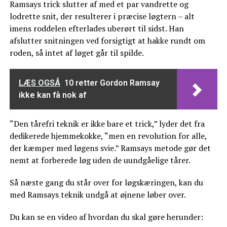
Ramsays trick slutter af med et par vandrette og
lodrette snit, der resulterer i præcise løgtern – alt
imens roddelen efterlades uberørt til sidst. Han
afslutter snitningen ved forsigtigt at hakke rundt om
roden, så intet af løget går til spilde.
LÆS OGSÅ
10 retter Gordon Ramsay
ikke kan få nok af
“Den tårefri teknik er ikke bare et trick,” lyder det fra
dedikerede hjemmekokke, “men en revolution for alle,
der kæmper med løgens svie.” Ramsays metode gør det
nemt at forberede løg uden de uundgåelige tårer.
Så næste gang du står over for løgskæringen, kan du
med Ramsays teknik undgå at øjnene løber over.
Du kan se en video af hvordan du skal gøre herunder: