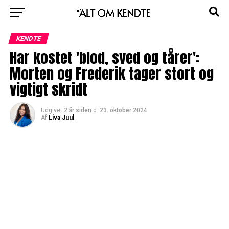
KENDTE
Har kostet 'blod, sved og tårer':
Morten og Frederik tager stort og
vigtigt skridt
Udgivet
2 år siden
d.
23. oktober 2024
Af
Liva Juul