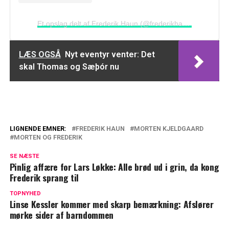
Et opslag delt af Frederik Haun (@frederikhaun)
LÆS OGSÅ
Nyt eventyr venter: Det
skal Thomas og Sæþór nu
LIGNENDE EMNER:
FREDERIK HAUN
MORTEN KJELDGAARD
MORTEN OG FREDERIK
Kæmpe overraskelse til Frederik og
Morten: "Vi føler os meget heldige"
SE NÆSTE
Pinlig affære for Lars Løkke: Alle brød ud i grin, da kong
Frederik Haun åbner op: Det føles ikke
Frederik sprang til
rigtigt
TOPNYHED
Linse Kessler kommer med skarp bemærkning: Afslører
mørke sider af barndommen