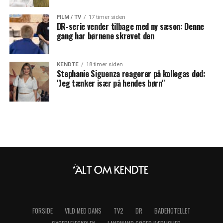
FILM / TV
17 timer siden
DR-serie vender tilbage med ny sæson: Denne
gang har børnene skrevet den
KENDTE
18 timer siden
Stephanie Siguenza reagerer på kollegas død:
"Jeg tænker især på hendes børn"
FORSIDE
VILD MED DANS
TV2
DR
BADEHOTELLET