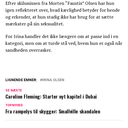
Efter skilsmissen fra Morten “Faustix” Olsen har hun
igen reflekteret over, hvad kærlighed betyder for hende
og erkender, at hun stadig ikke har brug for at sætte
mærkater på sin seksualitet.
For Irina handler det ikke længere om at passe ind i en
kategori, men om at turde stå ved, hvem hun er også når
sandheden overrasker.
LIGNENDE EMNER:
IRINA OLSEN
Jeanette Ottesens store krav til TV 2: Fik
SE NÆSTE
hun ikke lov, ville hun ikke være med
Caroline Fleming: Starter nyt kapitel i Dubai
Tavsheden er brudt: DJ-stjerne taler ud
TOPNYHED
Fra rampelys til skygger: Smallville skandalen
om utroskabsrygter