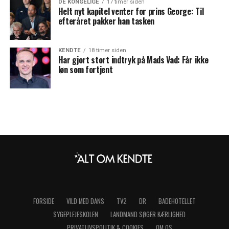
DE KONGELIGE
17 timer siden
Helt nyt kapitel venter for prins George: Til
efteråret pakker han tasken
KENDTE
18 timer siden
Har gjort stort indtryk på Mads Vad: Får ikke
løn som fortjent
FORSIDE
VILD MED DANS
TV2
DR
BADEHOTELLET
SYGEPLEJESKOLEN
LANDMAND SØGER KÆRLIGHED
PRIVATLIVSPOLITIK & COOKIES
OM OS