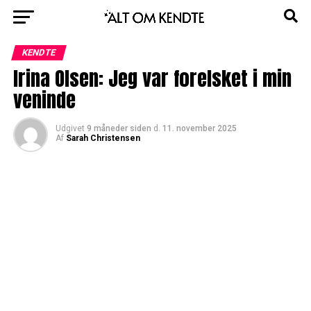
KENDTE
Irina Olsen: Jeg var forelsket i min
veninde
Udgivet
9 måneder siden
d.
11. november 2025
Af
Sarah Christensen