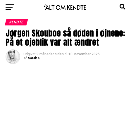
KENDTE
Jørgen Skouboe så døden i øjnene:
På et øjeblik var alt ændret
Udgivet
9 måneder siden
d.
10. november 2025
Af
Sarah S