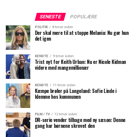
SENESTE
POPULÆRE
POLITIK
8 timer siden
Der skal mere til at stoppe Melania: Nu gør hun
det igen
KENDTE
9 timer siden
Trist nyt for Keith Urban: Nu er Nicole Kidman
videre med mangemillionær
KENDTE
11 timer siden
Kæmpe brøler på Langeland: Sofie Linde i
klemme hos kommunen
FILM / TV
12 timer siden
DR-serie vender tilbage med ny sæson: Denne
gang har børnene skrevet den