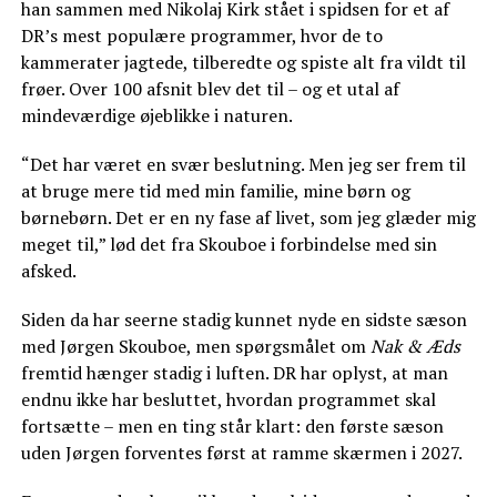
han sammen med Nikolaj Kirk stået i spidsen for et af
DR’s mest populære programmer, hvor de to
kammerater jagtede, tilberedte og spiste alt fra vildt til
frøer. Over 100 afsnit blev det til – og et utal af
mindeværdige øjeblikke i naturen.
“Det har været en svær beslutning. Men jeg ser frem til
at bruge mere tid med min familie, mine børn og
børnebørn. Det er en ny fase af livet, som jeg glæder mig
meget til,” lød det fra Skouboe i forbindelse med sin
afsked.
Siden da har seerne stadig kunnet nyde en sidste sæson
med Jørgen Skouboe, men spørgsmålet om
Nak & Æds
fremtid hænger stadig i luften. DR har oplyst, at man
endnu ikke har besluttet, hvordan programmet skal
fortsætte – men en ting står klart: den første sæson
uden Jørgen forventes først at ramme skærmen i 2027.