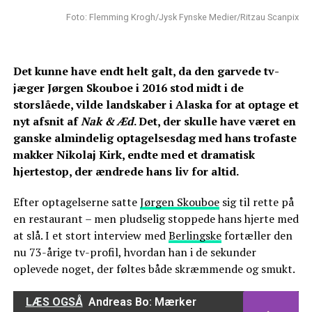
Foto: Flemming Krogh/Jysk Fynske Medier/Ritzau Scanpix
Det kunne have endt helt galt, da den garvede tv-
jæger Jørgen Skouboe i 2016 stod midt i de
storslåede, vilde landskaber i Alaska for at optage et
nyt afsnit af
Nak & Æd
. Det, der skulle have været en
ganske almindelig optagelsesdag med hans trofaste
makker Nikolaj Kirk, endte med et dramatisk
hjertestop, der ændrede hans liv for altid.
Efter optagelserne satte
Jørgen Skouboe
sig til rette på
en restaurant – men pludselig stoppede hans hjerte med
at slå. I et stort interview med
Berlingske
fortæller den
nu 73-årige tv-profil, hvordan han i de sekunder
oplevede noget, der føltes både skræmmende og smukt.
LÆS OGSÅ
Andreas Bo: Mærker