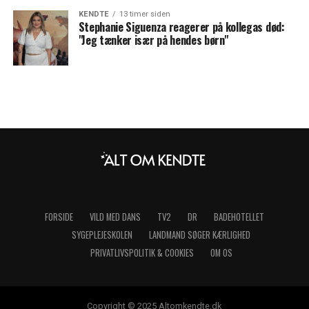
KENDTE
13 timer siden
Stephanie Siguenza reagerer på kollegas død:
"Jeg tænker især på hendes børn"
FORSIDE
VILD MED DANS
TV2
DR
BADEHOTELLET
SYGEPLEJESKOLEN
LANDMAND SØGER KÆRLIGHED
PRIVATLIVSPOLITIK & COOKIES
OM OS
Copyright © 2025 Altomkendte.dk