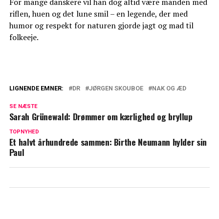
For mange danskere vil han dog altid være manden med
riflen, huen og det lune smil – en legende, der med
humor og respekt for naturen gjorde jagt og mad til
folkeeje.
LIGNENDE EMNER:
DR
JØRGEN SKOUBOE
NAK OG ÆD
Er du til eventyr, kammeratskab og
SE NÆSTE
bålmad? – Så søger DR dig
Sarah Grünewald: Drømmer om kærlighed og bryllup
Efter DR-succesen: Det skal Jørgen
TOPNYHED
Et halvt århundrede sammen: Birthe Neumann hylder sin
Skouboe nu
Paul