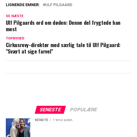
LIGNENDE EMNER:
ULF PILGAARD
Bag revykongens store smil: Ulf Pilgaard
SE NÆSTE
bar på stor smerte
Ulf Pilgaards ord om døden: Denne del frygtede han
mest
Amalie Dollerup deler privat billede af
Ulf Pilgaard: "Tak for dig"
TOPNYHED
Cirkusrevy-direktør med særlig tale til Ulf Pilgaard:
"Svært at sige farvel"
SENESTE
POPULÆRE
KENDTE
1 time siden