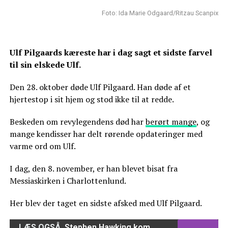
Foto: Ida Marie Odgaard/Ritzau Scanpix
Ulf Pilgaards kæreste har i dag sagt et sidste farvel
til sin elskede Ulf.
Den 28. oktober døde Ulf Pilgaard. Han døde af et
hjertestop i sit hjem og stod ikke til at redde.
Beskeden om revylegendens død har
berørt mange
, og
mange kendisser har delt rørende opdateringer med
varme ord om Ulf.
I dag, den 8. november, er han blevet bisat fra
Messiaskirken i Charlottenlund.
Her blev der taget en sidste afsked med Ulf Pilgaard.
LÆS OGSÅ
Stephen Hawking kom