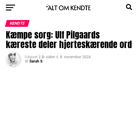
KENDTE
Kæmpe sorg: Ulf Pilgaards
kæreste deler hjerteskærende ord
Udgivet
2 år siden
d.
8. november 2024
Af
Sarah S