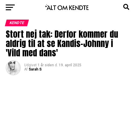
KENDTE
Stort nej tak: Derfor kommer du
aldrig til at se Kandis-Johnny i
'Vild med dans'
Udgivet
1 år siden
d.
19. april 2025
Af
Sarah S