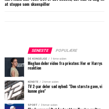
at stoppe som skuespiller
SENESTE
POPULÆRE
DE KONGELIGE
1 time siden
Meghan deler video fra privaten: Her er Harrys
reaktion
KENDTE
2 timer siden
TV 2-par deler sød nyhed: "Den største gave, vi
kunne give"
SPORT
3 timer siden