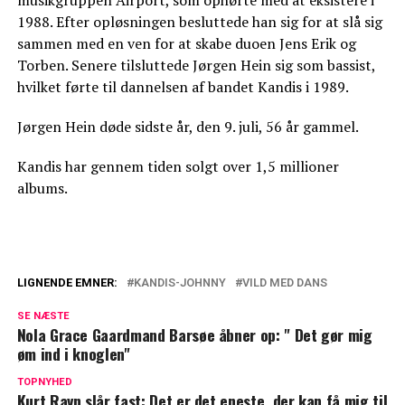
1988. Efter opløsningen besluttede han sig for at slå sig
sammen med en ven for at skabe duoen Jens Erik og
Torben. Senere tilsluttede Jørgen Hein sig som bassist,
hvilket førte til dannelsen af bandet Kandis i 1989.
Jørgen Hein døde sidste år, den 9. juli, 56 år gammel.
Kandis har gennem tiden solgt over 1,5 millioner
albums.
LIGNENDE EMNER:
KANDIS-JOHNNY
VILD MED DANS
'Vild med dans'-stjerne med stor
SE NÆSTE
afsløring: Endelig på plads
Nola Grace Gaardmand Barsøe åbner op: " Det gør mig
øm ind i knoglen"
Anna Munch har valgt at sige 'nej': "Der er
ikke nogen grund"
TOPNYHED
Kurt Ravn slår fast: Det er det eneste, der kan få mig til