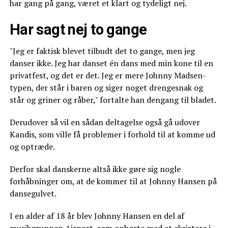
har gang på gang, været et klart og tydeligt nej.
Har sagt nej to gange
"Jeg er faktisk blevet tilbudt det to gange, men jeg
danser ikke. Jeg har danset én dans med min kone til en
privatfest, og det er det. Jeg er mere Johnny Madsen-
typen, der står i baren og siger noget drengesnak og
står og griner og råber," fortalte han dengang til bladet.
Derudover så vil en sådan deltagelse også gå udover
Kandis, som ville få problemer i forhold til at komme ud
og optræde.
Derfor skal danskerne altså ikke gøre sig nogle
forhåbninger om, at de kommer til at Johnny Hansen på
dansegulvet.
I en alder af 18 år blev Johnny Hansen en del af
musikgruppen Airport, som ophørte med at eksistere i