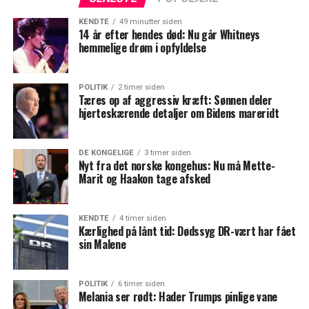
KENDTE
49 minutter siden
14 år efter hendes død: Nu går Whitneys
hemmelige drøm i opfyldelse
POLITIK
2 timer siden
Tæres op af aggressiv kræft: Sønnen deler
hjerteskærende detaljer om Bidens mareridt
DE KONGELIGE
3 timer siden
Nyt fra det norske kongehus: Nu må Mette-
Marit og Haakon tage afsked
KENDTE
4 timer siden
Kærlighed på lånt tid: Dødssyg DR-vært har fået
sin Malene
POLITIK
6 timer siden
Melania ser rødt: Hader Trumps pinlige vane