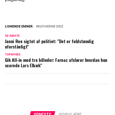
LIGNENDE EMNER:
KATHERINE DIEZ
Katherine Diez chokerede i podcast: Nu
SE NÆSTE
kommer ekspert med forklaring
Janni Ree sigtet af politiet: "Det er fuldstændig
uforståeligt"
Katherine Diez klapper i: Dette nægter
hun at svare på
TOPNYHED
Gik All-in med tre billeder: Farnaz afslører hvordan hun
scorede Lars Elbæk"
SENESTE
POPULÆRE