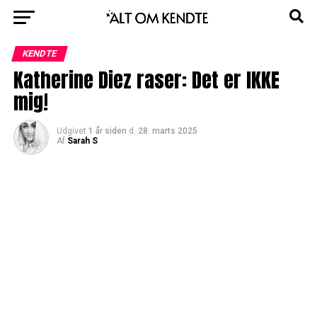
KENDTE
Katherine Diez raser: Det er IKKE
mig!
Udgivet
1 år siden
d.
28. marts 2025
Af
Sarah S