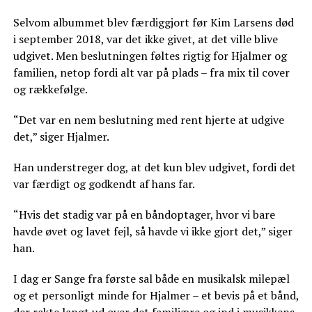
Selvom albummet blev færdiggjort før Kim Larsens død
i september 2018, var det ikke givet, at det ville blive
udgivet. Men beslutningen føltes rigtig for Hjalmer og
familien, netop fordi alt var på plads – fra mix til cover
og rækkefølge.
“Det var en nem beslutning med rent hjerte at udgive
det,” siger Hjalmer.
Han understreger dog, at det kun blev udgivet, fordi det
var færdigt og godkendt af hans far.
“Hvis det stadig var på en båndoptager, hvor vi bare
havde øvet og lavet fejl, så havde vi ikke gjort det,” siger
han.
I dag er Sange fra første sal både en musikalsk milepæl
og et personligt minde for Hjalmer – et bevis på et bånd,
der rakte langt ud over det familiære og ind i musikkens