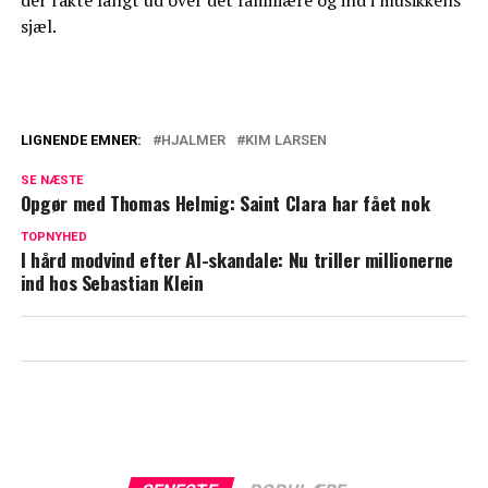
sjæl.
LIGNENDE EMNER:
HJALMER
KIM LARSEN
Hjalmer mindes fars sidste tid: 'Det vil
SE NÆSTE
altid være det største for mig'
Opgør med Thomas Helmig: Saint Clara har fået nok
Kim Larsen havde et sidste ønske: Det
TOPNYHED
I hård modvind efter AI-skandale: Nu triller millionerne
skulle Hjalmer hjælpe ham med
ind hos Sebastian Klein