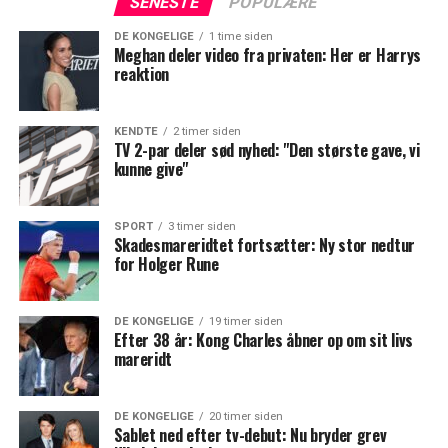
SENESTE
POPULÆRE
DE KONGELIGE
1 time siden
Meghan deler video fra privaten: Her er Harrys
reaktion
KENDTE
2 timer siden
TV 2-par deler sød nyhed: "Den største gave, vi
kunne give"
SPORT
3 timer siden
Skadesmareridtet fortsætter: Ny stor nedtur
for Holger Rune
DE KONGELIGE
19 timer siden
Efter 38 år: Kong Charles åbner op om sit livs
mareridt
DE KONGELIGE
20 timer siden
Sablet ned efter tv-debut: Nu bryder grev