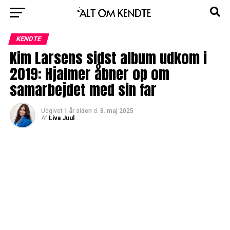
KENDTE
Kim Larsens sidst album udkom i
2019: Hjalmer åbner op om
samarbejdet med sin far
Udgivet
1 år siden
d.
8. maj 2025
Af
Liva Juul