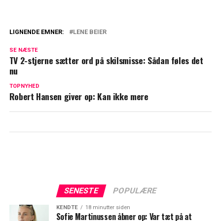
LIGNENDE EMNER:
LENE BEIER
Midt i bryllup: Sådan overraskede Lene
SE NÆSTE
Beier
TV 2-stjerne sætter ord på skilsmisse: Sådan føles det
nu
Nu afslører Lene Beier spændende nyt om
fremtiden
TOPNYHED
Robert Hansen giver op: Kan ikke mere
SENESTE
POPULÆRE
KENDTE
18 minutter siden
Sofie Martinussen åbner op: Var tæt på at