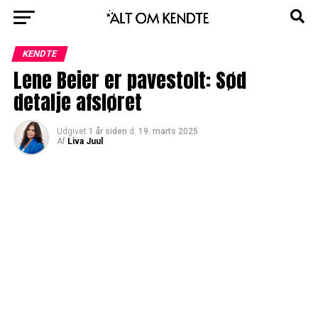
KENDTE
Lene Beier er pavestolt: Sød
detalje afsløret
Udgivet
1 år siden
d.
19. marts 2025
Af
Liva Juul