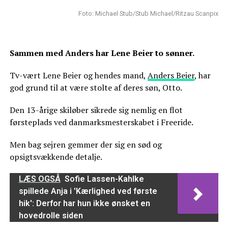
Foto: Michael Stub/Stub Michael/Ritzau Scanpix
Sammen med Anders har Lene Beier to sønner.
Tv-vært Lene Beier og hendes mand,
Anders Beier
, har
god grund til at være stolte af deres søn, Otto.
Den 13-årige skiløber sikrede sig nemlig en flot
førsteplads ved danmarksmesterskabet i Freeride.
Men bag sejren gemmer der sig en sød og
opsigtsvækkende detalje.
LÆS OGSÅ
Sofie Lassen-Kahlke
spillede Anja i 'Kærlighed ved første
hik': Derfor har hun ikke ønsket en
hovedrolle siden