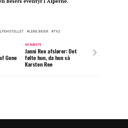
n Beiers eventyr i Alperne.
ALPEHOTELLET
LENE BEIER
TV2
ald og 5 trykkede ribben: Sådan går det nu
SE NÆSTE
Janni Ree afslører: Det
af Gene
følte hun, da hun så
ders står fast: Dette går de ikke på
Karsten Ree