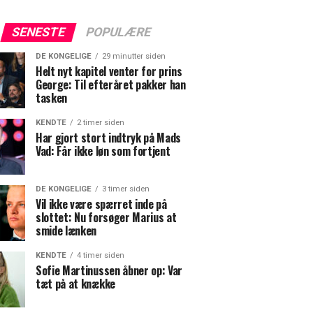
SENESTE
POPULÆRE
DE KONGELIGE
29 minutter siden
Helt nyt kapitel venter for prins
George: Til efteråret pakker han
tasken
KENDTE
2 timer siden
Har gjort stort indtryk på Mads
Vad: Får ikke løn som fortjent
DE KONGELIGE
3 timer siden
Vil ikke være spærret inde på
slottet: Nu forsøger Marius at
smide lænken
KENDTE
4 timer siden
Sofie Martinussen åbner op: Var
tæt på at knække