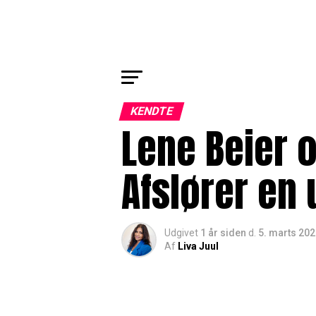
KENDTE
Lene Beier o
Afslører en 
Udgivet
1 år siden
d.
5. marts 20
Af
Liva Juul