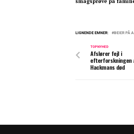
smagsprøve på familie
LIGNENDE EMNER:
BEIER PÅ 
Efter voldsomt f
med Lene Beier
TOPNYHED
Afslører fejl i
efterforskningen 
Lene Beier og An
Hackmans død
kompromis med