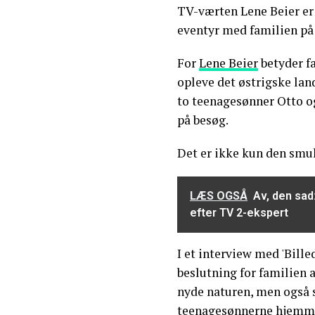
TV-værten Lene Beier er 
eventyr med familien på 
For
Lene Beier
betyder fa
opleve det østrigske la
to teenagesønner Otto og
på besøg.
Det er ikke kun den smuk
LÆS OGSÅ
Av, den sad
efter TV 2-ekspert
I et interview med 'Bille
beslutning for familien a
nyde naturen, men også s
teenagesønnerne hjemme