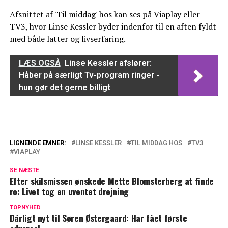
Afsnittet af 'Til middag' hos kan ses på Viaplay eller
TV3, hvor Linse Kessler byder indenfor til en aften fyldt
med både latter og livserfaring.
LÆS OGSÅ
Linse Kessler afslører:
Håber på særligt Tv-program ringer -
hun gør det gerne billigt
LIGNENDE EMNER:
LINSE KESSLER
TIL MIDDAG HOS
TV3
VIAPLAY
Kommer bag på mange: Så meget har
Linse Kessler at leve for om dagen
SE NÆSTE
Efter skilsmissen ønskede Mette Blomsterberg at finde
Linse Kessler hudløst ærlig: Derfor har
ro: Livet tog en uventet drejning
hun ikke en kæreste
TOPNYHED
Dårligt nyt til Søren Østergaard: Har fået første