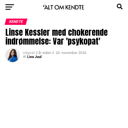
KENDTE
Linse Kessler med chokerende
indrømmelse: Var 'psykopat'
Udgivet
2 år siden
d.
20. november 2024
Af
Liva Juul