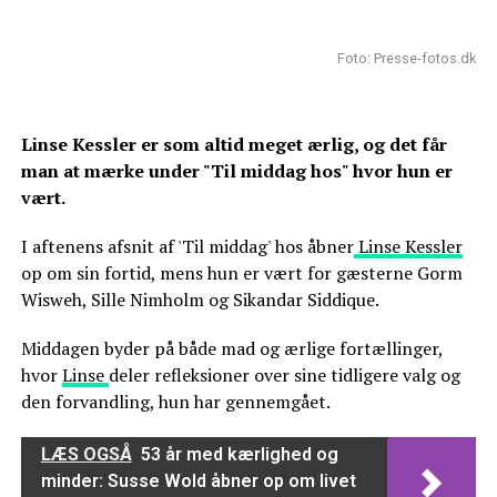
Foto: Presse-fotos.dk
Linse Kessler er som altid meget ærlig, og det får
man at mærke under "Til middag hos" hvor hun er
vært.
I aftenens afsnit af 'Til middag' hos åbner
Linse Kessler
op om sin fortid, mens hun er vært for gæsterne Gorm
Wisweh, Sille Nimholm og Sikandar Siddique.
Middagen byder på både mad og ærlige fortællinger,
hvor
Linse
deler refleksioner over sine tidligere valg og
den forvandling, hun har gennemgået.
LÆS OGSÅ
53 år med kærlighed og
minder: Susse Wold åbner op om livet