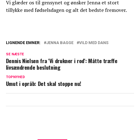
Vi glæder os til gensynet og ønsker Jenna et stort
tillykke med fødselsdagen og alt det bedste fremover.
LIGNENDE EMNER:
JENNA BAGGE
VILD MED DANS
Jenna og Albert i babylykke: Deler det
SE NÆSTE
sødeste familiebillede
Dennis Nielsen fra 'Vi drukner i rod': Måtte træffe
livsændrende beslutning
Sidste sæson med dans: Jenna afslører
fremtidsdrømme
TOPNYHED
Umut i opråb: Det skal stoppe nu!