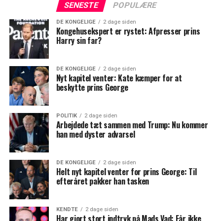
SENESTE
POPULÆRE
DE KONGELIGE
2 dage siden
Kongehusekspert er rystet: Afpresser prins
Harry sin far?
DE KONGELIGE
2 dage siden
Nyt kapitel venter: Kate kæmper for at
beskytte prins George
POLITIK
2 dage siden
Arbejdede tæt sammen med Trump: Nu kommer
han med dyster advarsel
DE KONGELIGE
2 dage siden
Helt nyt kapitel venter for prins George: Til
efteråret pakker han tasken
KENDTE
2 dage siden
Har gjort stort indtryk på Mads Vad: Får ikke