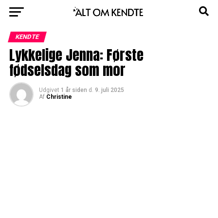
KENDTE
Lykkelige Jenna: Første
fødselsdag som mor
Udgivet
1 år siden
d.
9. juli 2025
Af
Christine