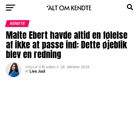
KENDTE
Malte Ebert havde altid en følelse
af ikke at passe ind: Dette øjeblik
blev en redning
Udgivet
2 år siden
d.
24. oktober 2024
Af
Liva Juul