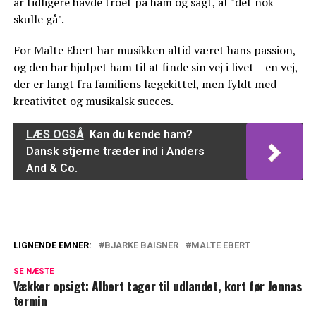
år tidligere havde troet på ham og sagt, at "det nok
skulle gå".
For Malte Ebert har musikken altid været hans passion,
og den har hjulpet ham til at finde sin vej i livet – en vej,
der er langt fra familiens lægekittel, men fyldt med
kreativitet og musikalsk succes.
LÆS OGSÅ
Kan du kende ham?
Dansk stjerne træder ind i Anders
And & Co.
LIGNENDE EMNER:
BJARKE BAISNER
MALTE EBERT
Kan du kende ham? Dansk stjerne træder
SE NÆSTE
ind i Anders And & Co.
Vækker opsigt: Albert tager til udlandet, kort før Jennas
termin
Så meget tjener Mascha Vang hver måned