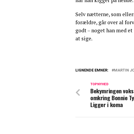
når han kigger på hende.
Selv nætterne, som eller
forældre, går over al for
godt – noget han med et g
at sige.
LIGNENDE EMNER:
MARTIN J
'Vild med dans'-
komme hjem til 
TOPNYHED
Bekymringen voks
omkring Bonnie Ty
Martin Johannes L
Ligger i koma
vanvittig farve