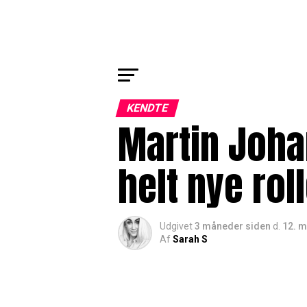
KENDTE
Martin Joha
helt nye rol
Udgivet
3 måneder siden
d.
12. m
Af
Sarah S