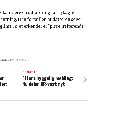
s kan være en udfordring for nybagte
ventning. Han fortæller, at datteren sover
limt i øjet erkender er “pisse irriterende”
OHANNES LARSEN
vært skal nå vildt mål: Ellers må han ikke
jul
SE NÆSTE
er
Efter uhyggelig melding:
ler:
Nu deler DR-vært nyt
arsen står ved sit ord: Farver sit hår i