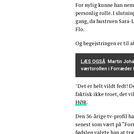
For nylig kunne han nem
personlig rolle. I slutni
gang, da hustruen Sara-L
Flo.
Og begejstringen er til at
LÆS OGSÅ
Martin Joha
værtsrollen i Forræder
"Det er helt vildt fedt!
faktisk ikke troet, det vi
HØR
.
Den 36-årige tv-profil ha
senest som vært på “Forr
fødslen valgte han at tr