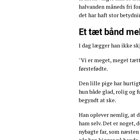
halvanden måneds fri for
det har haft stor betydni
Et tæt bånd mel
I dag lægger han ikke skj
"Vi er meget, meget tætte
førstefødte.
Den lille pige har hurtig
hun både glad, rolig og f
begyndt at ske.
Han oplever nemlig, at d
ham selv. Det er noget, 
nybagte far, som næsten f