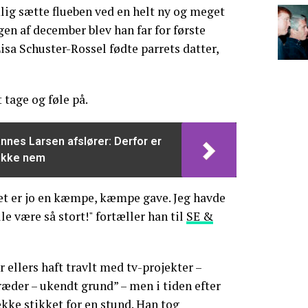
lig sætte flueben ved en helt ny og meget
ngen af december blev han far for første
isa Schuster-Rossel fødte parrets datter,
 tage og føle på.
nnes Larsen afslører: Derfor er
 ikke nem
 Det er jo en kæmpe, kæmpe gave. Jeg havde
lle være så stort!" fortæller han til
SE &
r ellers haft travlt med tv-projekter –
æder – ukendt grund” – men i tiden efter
ække stikket for en stund. Han tog