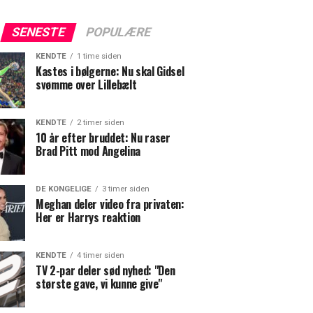
SENESTE
POPULÆRE
KENDTE
1 time siden
Kastes i bølgerne: Nu skal Gidsel
svømme over Lillebælt
KENDTE
2 timer siden
10 år efter bruddet: Nu raser
Brad Pitt mod Angelina
DE KONGELIGE
3 timer siden
Meghan deler video fra privaten:
Her er Harrys reaktion
KENDTE
4 timer siden
TV 2-par deler sød nyhed: "Den
største gave, vi kunne give"