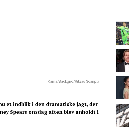
Kama/Backgrid/Ritzau Scanpix
u et indblik i den dramatiske jagt, der
itney Spears onsdag aften blev anholdt i