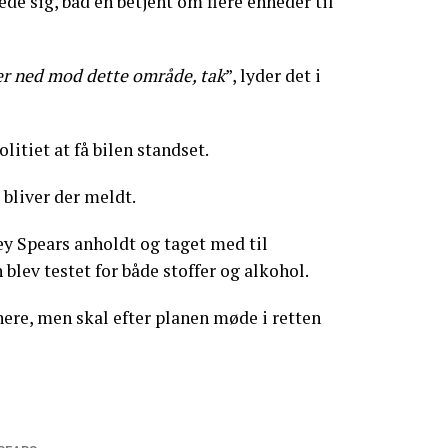
de sig, bad en betjent om flere enheder til
er ned mod dette område, tak
”, lyder det i
litiet at få bilen standset.
, bliver der meldt.
ey Spears anholdt og taget med til
 blev testet for både stoffer og alkohol.
nere, men skal efter planen møde i retten