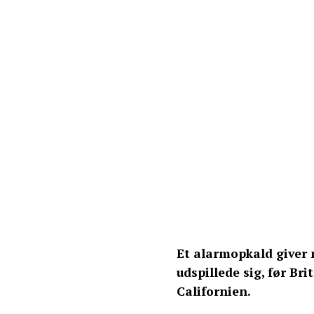
Et alarmopkald giver n
udspillede sig, før Br
Californien.