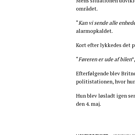
Mens situationen udvikle
området.
“
Kan vi sende alle enhed
alarmopkaldet.
Kort efter lykkedes det po
“
Føreren er ude af bilen
”
Efterfølgende blev Britn
politistationen, hvor hun
Hun blev løsladt igen se
den 4. maj.