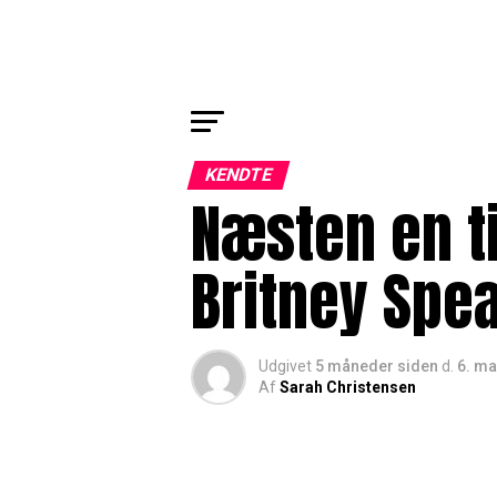
KENDTE
Næsten en t
Britney Spe
Udgivet
5 måneder siden
d.
6. ma
Af
Sarah Christensen