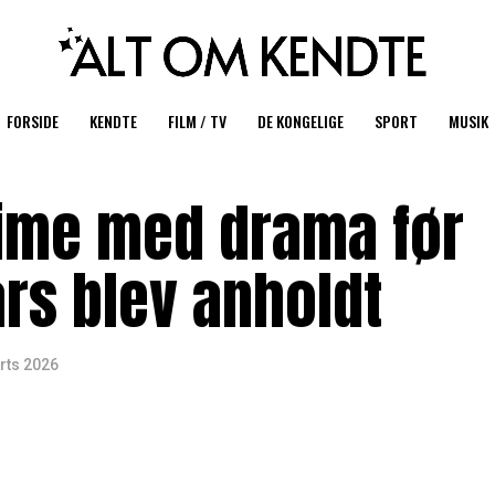
FORSIDE
KENDTE
FILM / TV
DE KONGELIGE
SPORT
MUSIK
ime med drama før
ars blev anholdt
rts 2026