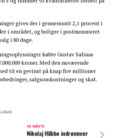
n V og rummer 93 kvadratmeter fordelt på
inger gives der i gennemsnit 2,1 procent i
eder i området, og boliger i postnummeret
salg i 80 dage.
sningsoplysninger købte Gustav Salinas
 7.000.000 kroner. Med den nuværende
ed til en gevinst på knap fire millioner
forbedringer, salgsomkostninger og skat.
ALINAS
nde melding: Nu sætter Gustav Salina ord
SE NÆSTE
Nikolaj Hübbe indrømmer