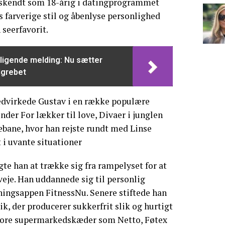
skendt som 18-årig i datingprogrammet
s farverige stil og åbenlyse personlighed
 seerfavorit.
oligende melding: Nu sætter
dgrebet
dvirkede Gustav i en række populære
der For lækker til love, Divaer i junglen
bane, hvor han rejste rundt med Linse
 i uvante situationer
gte han at trække sig fra rampelyset for at
veje. Han uddannede sig til personlig
ningsappen FitnessNu. Senere stiftede han
k, der producerer sukkerfrit slik og hurtigt
 store supermarkedskæder som Netto, Føtex