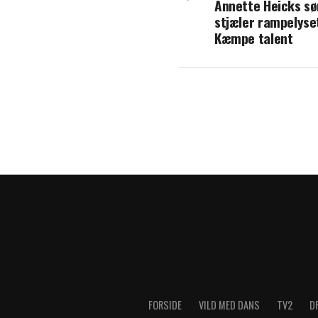
Annette Heicks sø
Gustav Salinas a
stjæler rampelyse
grænseoverskrid
Kæmpe talent
FORSIDE
VILD MED DANS
TV2
D