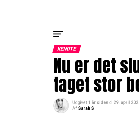
KENDTE
Nu er det sl
taget stor b
Udgivet
1 år siden
d.
29. april 202
Af
Sarah S