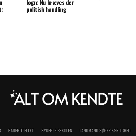
n
løgn: Nu kræves der
fslører: Denne episode var så
t:
politisk handling
ende at han græd
R
BADEHOTELLET
SYGEPLEJESKOLEN
LANDMAND SØGER KÆRLIGHED