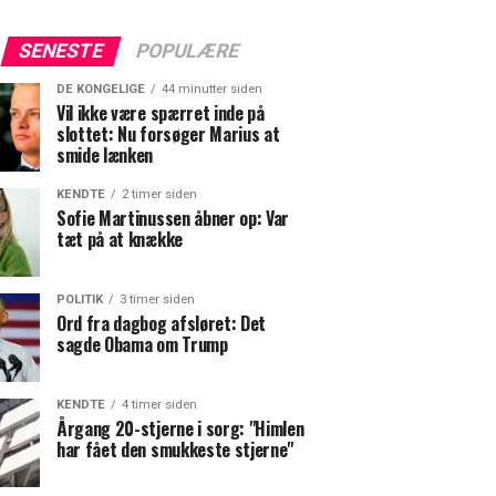
SENESTE
POPULÆRE
DE KONGELIGE
44 minutter siden
Vil ikke være spærret inde på
slottet: Nu forsøger Marius at
smide lænken
KENDTE
2 timer siden
Sofie Martinussen åbner op: Var
tæt på at knække
POLITIK
3 timer siden
Ord fra dagbog afsløret: Det
sagde Obama om Trump
KENDTE
4 timer siden
Årgang 20-stjerne i sorg: "Himlen
har fået den smukkeste stjerne"