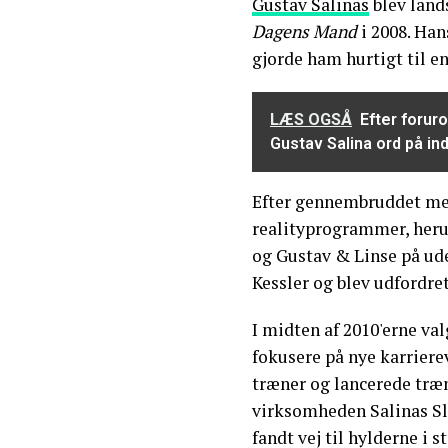
Gustav Salinas
blev land
Dagens Mand
i 2008. Han
gjorde ham hurtigt til en
LÆS OGSÅ
Efter forur
Gustav Salina ord på in
Efter gennembruddet me
realityprogrammer, herun
og Gustav & Linse på ude
Kessler og blev udfordret
I midten af 2010'erne val
fokusere på nye karriere
træner og lancerede træ
virksomheden Salinas Sli
fandt vej til hylderne i