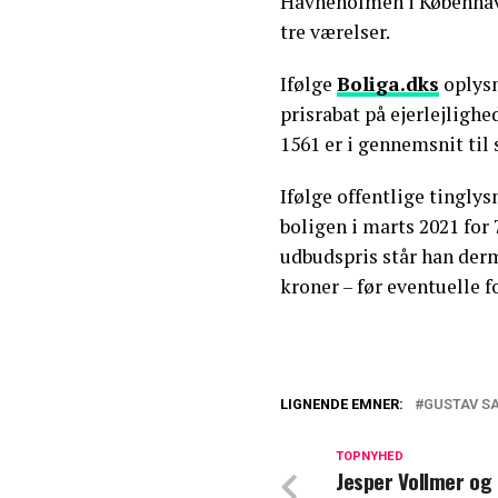
Havneholmen i Københav
tre værelser.
Ifølge
Boliga.dks
oplysn
prisrabat på ejerlejligh
1561 er i gennemsnit til 
Ifølge offentlige tingly
boligen i marts 2021 for
udbudspris står han derm
kroner – før eventuelle 
LIGNENDE EMNER:
GUSTAV S
Efter forurolige
på indgrebet
TOPNYHED
Jesper Vollmer og