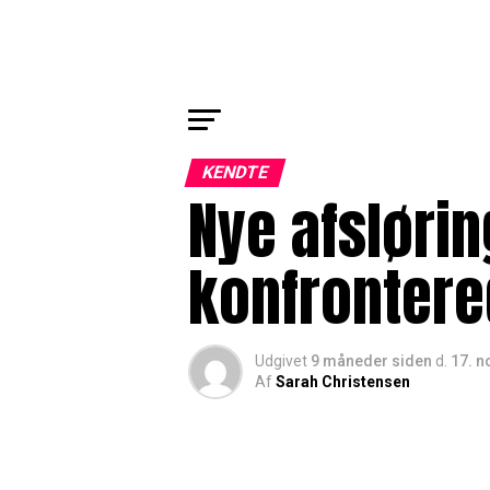
KENDTE
Nye afsløri
konfrontere
Udgivet
9 måneder siden
d.
17. 
Af
Sarah Christensen