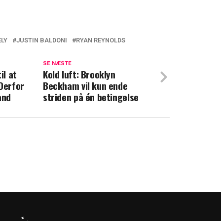
ELY
JUSTIN BALDONI
RYAN REYNOLDS
nget i Hollywoods giftigste skænderi
SE NÆSTE
il at
 Mascha Vang hver måned
Kold luft: Brooklyn
Derfor
Beckham vil kun ende
and
striden på én betingelse