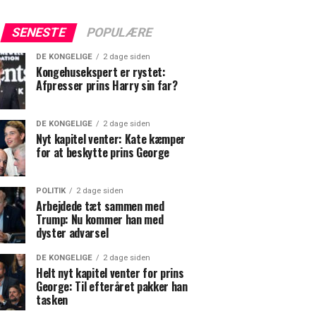
SENESTE
POPULÆRE
DE KONGELIGE
2 dage siden
Kongehusekspert er rystet:
Afpresser prins Harry sin far?
DE KONGELIGE
2 dage siden
Nyt kapitel venter: Kate kæmper
for at beskytte prins George
POLITIK
2 dage siden
Arbejdede tæt sammen med
Trump: Nu kommer han med
dyster advarsel
DE KONGELIGE
2 dage siden
Helt nyt kapitel venter for prins
George: Til efteråret pakker han
tasken