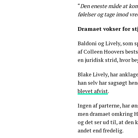
“
Den eneste måde at kom
følelser og tage imod vr
Dramaet vokser for st
Baldoni og Lively, som s
af Colleen Hoovers best
en juridisk strid, hvor b
Blake Lively, har anklag
han selv har sagsøgt he
blevet afvist
.
Ingen af parterne, har 
men dramaet omkring Hol
og det ser ud til, at den
andet end fredelig.