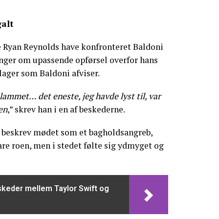
galt
e Ryan Reynolds have konfronteret Baldoni
ger om upassende opførsel overfor hans
klager som Baldoni afviser.
lammet… det eneste, jeg havde lyst til, var
en
,” skrev han i en af beskederne.
r beskrev mødet som et bagholdsangreb,
are roen, men i stedet følte sig ydmyget og
keder mellem Taylor Swift og