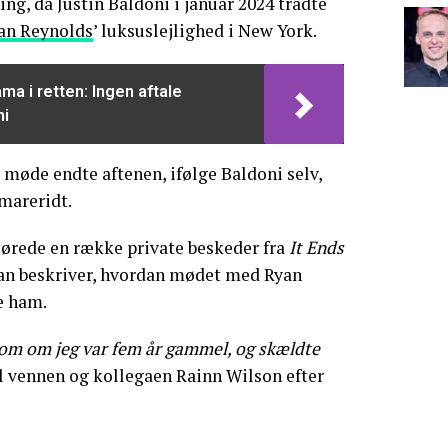
ning, da Justin Baldoni i januar 2024 trådte
yan Reynolds
’ luksuslejlighed i New York.
ma i retten: Ingen aftale
ni
t møde endte aftenen, ifølge Baldoni selv,
mareridt.
ørede en række private beskeder fra
It Ends
han beskriver, hvordan mødet med Ryan
e ham.
som om jeg var fem år gammel, og skældte
il vennen og kollegaen Rainn Wilson efter