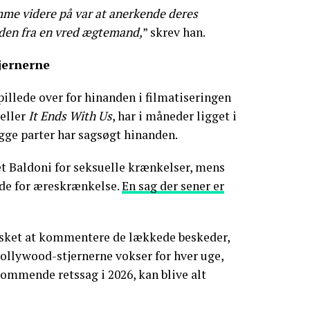
me videre på var at anerkende deres
eden fra en vred ægtemand,
” skrev han.
jernerne
pillede over for hinanden i filmatiseringen
seller
It Ends With Us
, har i måneder ligget i
egge parter har sagsøgt hinanden.
et Baldoni for seksuelle krænkelser, mens
nde for æreskrænkelse.
En sag der sener er
ønsket at kommentere de lækkede beskeder,
lywood-stjernerne vokser for hver uge,
 kommende retssag i 2026, kan blive alt