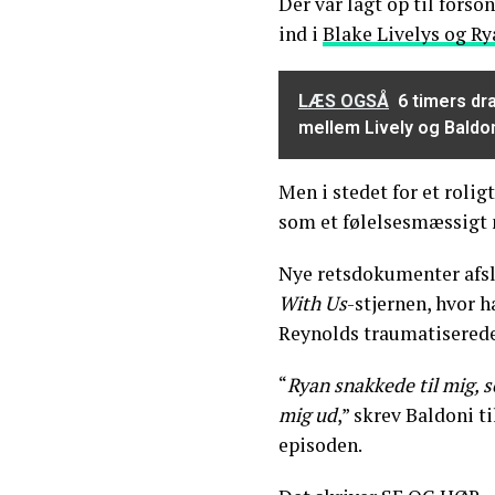
Der var lagt op til forso
ind i
Blake Livelys og R
LÆS OGSÅ
6 timers dra
mellem Lively og Baldo
Men i stedet for et rolig
som et følelsesmæssigt 
Nye retsdokumenter afsl
With Us
-stjernen, hvor 
Reynolds traumatisered
“
Ryan snakkede til mig, 
mig ud
,” skrev Baldoni t
episoden.