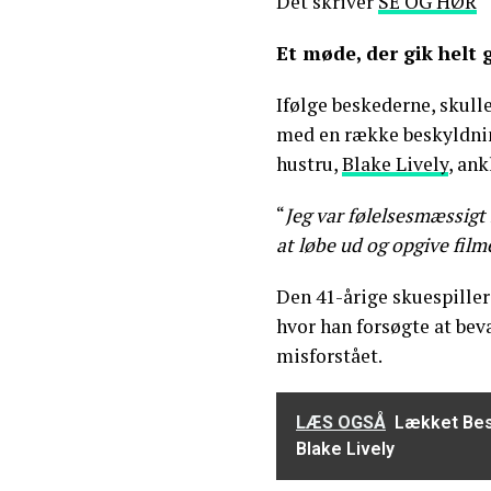
Det skriver
SE OG HØR
Et møde, der gik helt 
Ifølge beskederne, skull
med en række beskyldnin
hustru,
Blake Lively
, an
“
Jeg var følelsesmæssigt 
at løbe ud og opgive film
Den 41-årige skuespille
hvor han forsøgte at bev
misforstået.
LÆS OGSÅ
Lækket Bes
Blake Lively