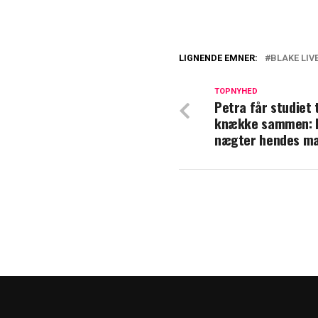
LIGNENDE EMNER:
BLAKE LIV
Taylor Swift: Fa
TOPNYHED
Petra får studiet t
Så meget tjener
knække sammen: 
nægter hendes m