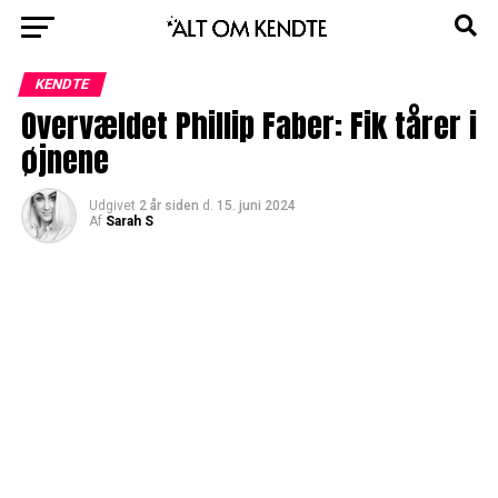
KENDTE
Overvældet Phillip Faber: Fik tårer i
øjnene
Udgivet
2 år siden
d.
15. juni 2024
Af
Sarah S