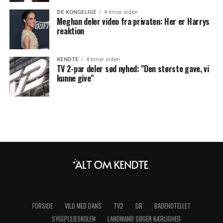
DE KONGELIGE
4 timer siden
Meghan deler video fra privaten: Her er Harrys
reaktion
KENDTE
4 timer siden
TV 2-par deler sød nyhed: "Den største gave, vi
kunne give"
FORSIDE
VILD MED DANS
TV2
DR
BADEHOTELLET
SYGEPLEJESKOLEN
LANDMAND SØGER KÆRLIGHED