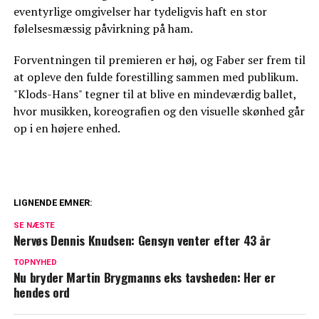
eventyrlige omgivelser har tydeligvis haft en stor
følelsesmæssig påvirkning på ham.
Forventningen til premieren er høj, og Faber ser frem til
at opleve den fulde forestilling sammen med publikum.
"Klods-Hans" tegner til at blive en mindeværdig ballet,
hvor musikken, koreografien og den visuelle skønhed går
op i en højere enhed.
LIGNENDE EMNER:
Her er Brad Pitts unge kæreste: Tidligere
SE NÆSTE
gift med kendt skuespiller
Nervøs Dennis Knudsen: Gensyn venter efter 43 år
TOPNYHED
Mille Dinesen afslører: Havde ingen
Nu bryder Martin Brygmanns eks tavsheden: Her er
anelse
hendes ord