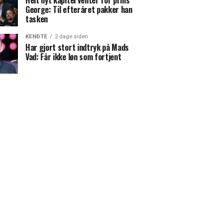
Helt nyt kapitel venter for prins
George: Til efteråret pakker han
tasken
KENDTE
2 dage siden
Har gjort stort indtryk på Mads
Vad: Får ikke løn som fortjent