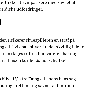
vært ikke at sympatisere med savnet af
juridiske udfordringer.
d
n risikerer skuespilleren en straf på
gsel, hvis han bliver fundet skyldig i de to
t i anklageskriftet. Forsvareren har dog
ert Hansen burde løslades, hvilket
 blive i Vestre Fængsel, mens hans sag
dling i retten – og savnet af familien