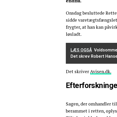
endnu.
Onsdag besluttede Retten
sidde varetægtsfængslet 
frygter, at han kan påvir
løsladt.
LÆS OGSÅ
Voldsomme 
Det skrev Robert Hansen
Det skriver
Avisen.dk.
Efterforskninge
Sagen, der omhandler tilt
berammet i retten, oplys