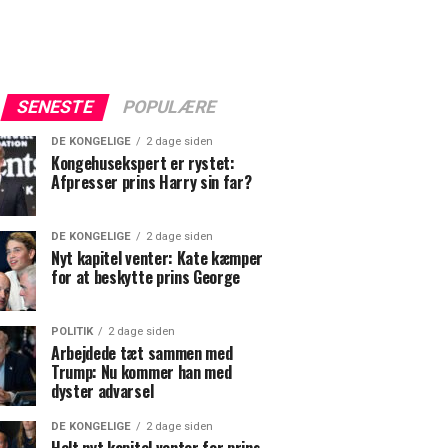
SENESTE
POPULÆRE
DE KONGELIGE
2 dage siden
Kongehusekspert er rystet:
Afpresser prins Harry sin far?
DE KONGELIGE
2 dage siden
Nyt kapitel venter: Kate kæmper
for at beskytte prins George
POLITIK
2 dage siden
Arbejdede tæt sammen med
Trump: Nu kommer han med
dyster advarsel
DE KONGELIGE
2 dage siden