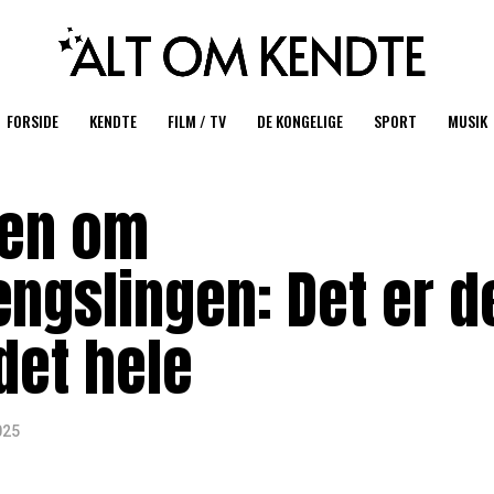
FORSIDE
KENDTE
FILM / TV
DE KONGELIGE
SPORT
MUSIK
sen om
ngslingen: Det er d
det hele
025