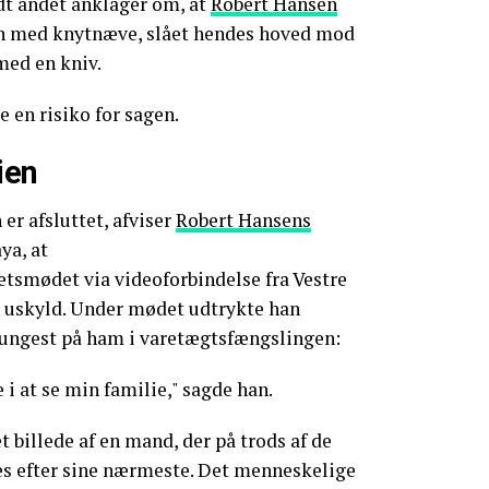
dt andet anklager om, at
Robert Hansen
en med knytnæve, slået hendes hoved mod
med en kniv.
 en risiko for sagen.
ien
er afsluttet, afviser
Robert Hansens
aya, at
etsmødet via videoforbindelse fra Vestre
n uskyld. Under mødet udtrykte han
 tungest på ham i varetægtsfængslingen:
e i at se min familie," sagde han.
 billede af en mand, der på trods af de
es efter sine nærmeste. Det menneskelige