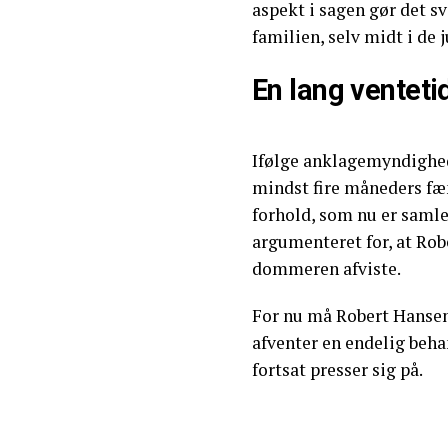
aspekt i sagen gør det s
familien, selv midt i de 
En lang venteti
Ifølge anklagemyndighede
mindst fire måneders fæn
forhold, som nu er samle
argumenteret for, at Rob
dommeren afviste.
For nu må Robert Hansen
afventer en endelig behan
fortsat presser sig på.