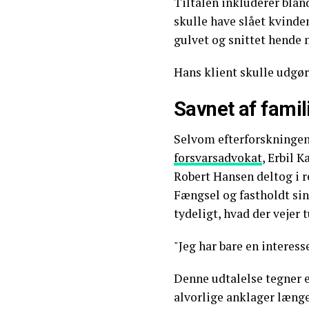
Tiltalen inkluderer blan
skulle have slået kvind
gulvet og snittet hende 
Hans klient skulle udgøre
Savnet af famil
Selvom efterforskningen 
forsvarsadvokat
, Erbil K
Robert Hansen deltog i r
Fængsel og fastholdt si
tydeligt, hvad der vejer
"Jeg har bare en interess
Denne udtalelse tegner et
alvorlige anklager læng