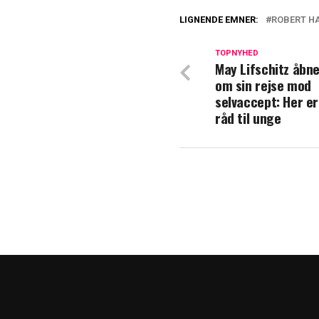
LIGNENDE EMNER:
ROBERT H
Robert Hansen i
TOPNYHED
May Lifschitz åbn
Ny uventet drejn
om sin rejse mod
sin fordel
selvaccept: Her e
råd til unge