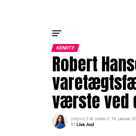
KENDTE
Robert Han
varetægtsfæ
værste ved 
Udgivet
2 år siden
d.
16. januar 2
Af
Liva Juul