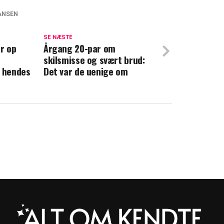
ANSEN
 grundlovsforhør: Brutal vold mod kvinde
SE NÆSTE
er op
ing i Roberts voldssag: Det ser han som
Årgang 20-par om
skilsmisse og svært brud:
r hendes
Det var de uenige om