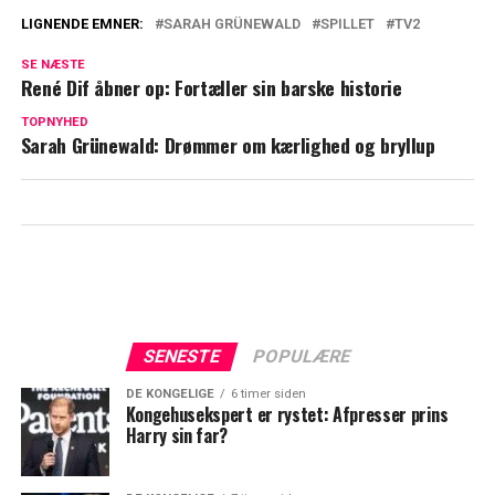
LIGNENDE EMNER:
SARAH GRÜNEWALD
SPILLET
TV2
Det så du ikke på TV: Det ser
SE NÆSTE
dommerpanelet i 'Spillet'
René Dif åbner op: Fortæller sin barske historie
Sarah Grünewald sagde farvel til 'Vild
TOPNYHED
Sarah Grünewald: Drømmer om kærlighed og bryllup
med dans': Sådan har hun det nu
SENESTE
POPULÆRE
DE KONGELIGE
6 timer siden
Kongehusekspert er rystet: Afpresser prins
Harry sin far?