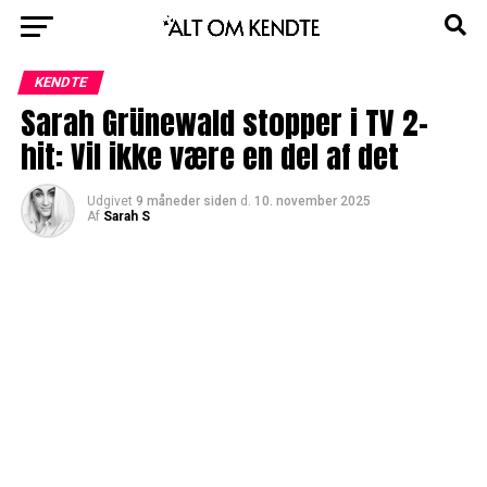
KENDTE
Sarah Grünewald stopper i TV 2-
hit: Vil ikke være en del af det
Udgivet
9 måneder siden
d.
10. november 2025
Af
Sarah S