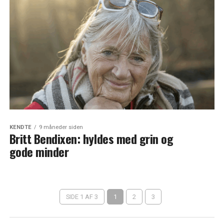
KENDTE
9 måneder siden
Britt Bendixen: hyldes med grin og
gode minder
SIDE 1 AF 3
1
2
3