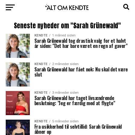
Seneste nyheder om "Sarah Grünewald"
KENDTE
1 måned siden
Sarah Grünewald tog drastisk valg for et halvt
år siden: "Det har bare været en regn af gaver"
KENDTE
2 måneder siden
Sarah Grünewald har fået nok: Nu skal det være
slut
KENDTE
3 måneder siden
Sarah Grünewald har taget livsændrende
beslutning: "Jeg er færdig med at flygte"
KENDTE
5 måneder siden
Fra usikkerhed til selvtillid: Sarah Grünewald
åbner op