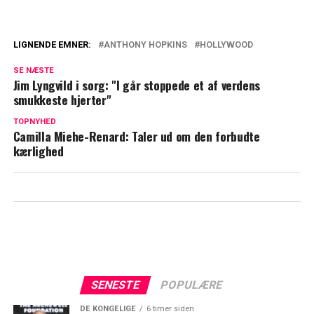
LIGNENDE EMNER:
ANTHONY HOPKINS
HOLLYWOOD
John Ashton er død
SE NÆSTE
Jim Lyngvild i sorg: "I går stoppede et af verdens
Skuespilleren John Amos er død
smukkeste hjerter"
TOPNYHED
Camilla Miehe-Renard: Taler ud om den forbudte
kærlighed
SENESTE
POPULÆRE
DE KONGELIGE
6 timer siden