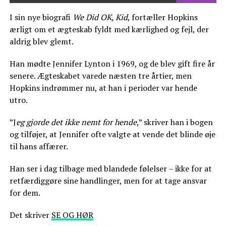
I sin nye biografi
We Did OK, Kid
, fortæller Hopkins
ærligt om et ægteskab fyldt med kærlighed og fejl, der
aldrig blev glemt.
Han mødte Jennifer Lynton i 1969, og de blev gift fire år
senere. Ægteskabet varede næsten tre årtier, men
Hopkins indrømmer nu, at han i perioder var hende
utro.
”J
eg gjorde det ikke nemt for hende
,” skriver han i bogen
og tilføjer, at Jennifer ofte valgte at vende det blinde øje
til hans affærer.
Han ser i dag tilbage med blandede følelser – ikke for at
retfærdiggøre sine handlinger, men for at tage ansvar
for dem.
Det skriver
SE OG HØR