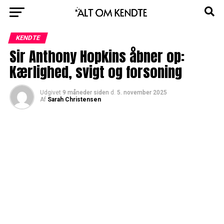
KENDTE
Sir Anthony Hopkins åbner op:
Kærlighed, svigt og forsoning
Udgivet
9 måneder siden
d.
5. november 2025
Af
Sarah Christensen