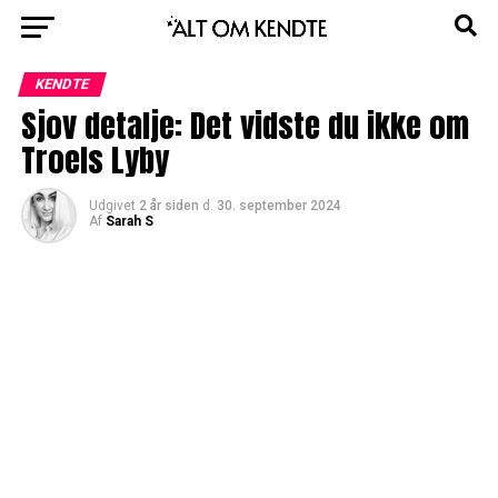
KENDTE
Sjov detalje: Det vidste du ikke om
Troels Lyby
Udgivet
2 år siden
d.
30. september 2024
Af
Sarah S