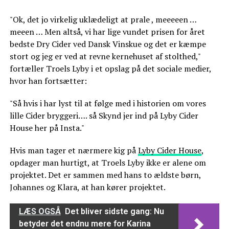
"Ok, det jo virkelig uklædeligt at prale , meeeeen …
meeen … Men altså, vi har lige vundet prisen for året
bedste Dry Cider ved Dansk Vinskue og det er kæmpe
stort og jeg er ved at revne kernehuset af stolthed,"
fortæller Troels Lyby i et opslag på det sociale medier,
hvor han fortsætter:
"Så hvis i har lyst til at følge med i historien om vores
lille Cider bryggeri…. så Skynd jer ind på Lyby Cider
House her på Insta."
Hvis man tager et nærmere kig på
Lyby Cider House
,
opdager man hurtigt, at Troels Lyby ikke er alene om
projektet. Det er sammen med hans to ældste børn,
Johannes og Klara, at han kører projektet.
LÆS OGSÅ
Det bliver sidste gang: Nu
betyder det endnu mere for Karina