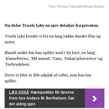
Foto: Thomas Traasdahl/Ritzau Scanpix
Nu deler Troels Lyby en sjov detaljer fra privaten.
Troels Lyby kender vi fra en lang række danske film og
serier.
Blandt andet har han spillet med i 'En kort, en lang',
'Klassefesten', 'Blå mænd', 'Taxa', Tinkas juleeventyr' og
'Forbrydelsen'.
Dette er blot et lille udpluk af roller, som han har
spillet.
LÆS OGSÅ
Kæmpedildo fik tårerne
frem hos Anders W. Berthelsen: Gør
det aldrig igen