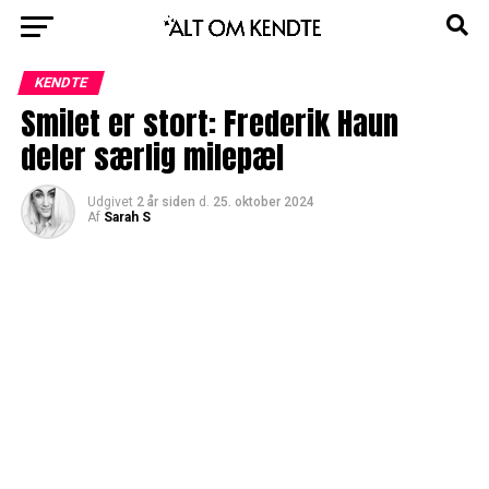
KENDTE
Smilet er stort: Frederik Haun
deler særlig milepæl
Udgivet
2 år siden
d.
25. oktober 2024
Af
Sarah S