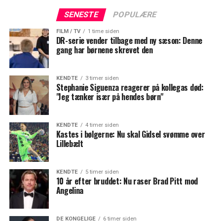
SENESTE
POPULÆRE
FILM / TV
1 time siden
DR-serie vender tilbage med ny sæson: Denne
gang har børnene skrevet den
KENDTE
3 timer siden
Stephanie Siguenza reagerer på kollegas død:
"Jeg tænker især på hendes børn"
KENDTE
4 timer siden
Kastes i bølgerne: Nu skal Gidsel svømme over
Lillebælt
KENDTE
5 timer siden
10 år efter bruddet: Nu raser Brad Pitt mod
Angelina
DE KONGELIGE
6 timer siden