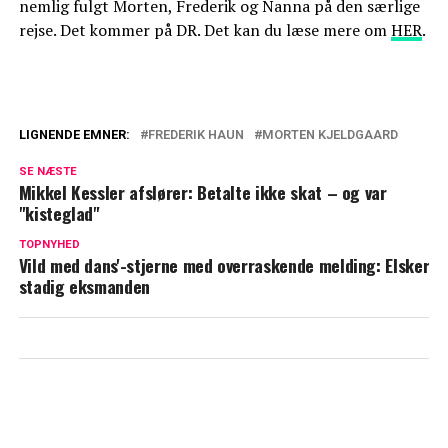
nemlig fulgt Morten, Frederik og Nanna på den særlige
rejse. Det kommer på DR. Det kan du læse mere om
HER
.
LIGNENDE EMNER:
FREDERIK HAUN
MORTEN KJELDGAARD
Kæmpe overraskelse til Frederik og
SE NÆSTE
Morten: "Vi føler os meget heldige"
Mikkel Kessler afslører: Betalte ikke skat – og var
"kisteglad"
Frederik Haun åbner op: Det føles ikke
rigtigt
TOPNYHED
Vild med dans'-stjerne med overraskende melding: Elsker
stadig eksmanden