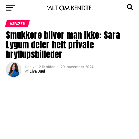
KENDTE
Smukkere bliver man ikke: Sara
Lygum deler helt private
bryllupsbilleder
Udgivet
2 år siden
d.
29. november 2024
Af
Liva Juul