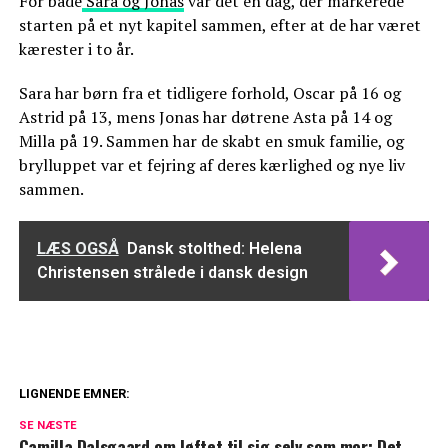
For både
Sara og Jonas
var det en dag, der markerede
starten på et nyt kapitel sammen, efter at de har været
kærester i to år.
Sara har børn fra et tidligere forhold, Oscar på 16 og
Astrid på 13, mens Jonas har døtrene Asta på 14 og
Milla på 19. Sammen har de skabt en smuk familie, og
brylluppet var et fejring af deres kærlighed og nye liv
sammen.
LÆS OGSÅ
Dansk stolthed: Helena
Christensen strålede i dansk design
LIGNENDE EMNER:
Janni Ree deler nyt billede: "En gang
SE NÆSTE
imellem tager livet en drejning"
Camilla Dalsgaard om løftet til sig selv som mor: Det,