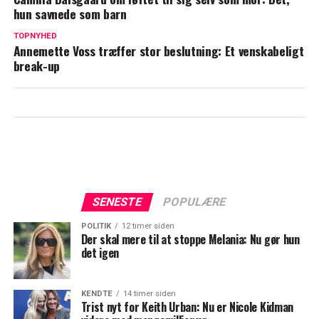
hun savnede som barn
Snart bliver Jenna og Albert forældre: Er
TOPNYHED
stadig i tvivl
Annemette Voss træffer stor beslutning: Et venskabeligt
break-up
SENESTE
POPULÆRE
POLITIK
12 timer siden
Der skal mere til at stoppe Melania: Nu gør hun
det igen
KENDTE
14 timer siden
Trist nyt for Keith Urban: Nu er Nicole Kidman