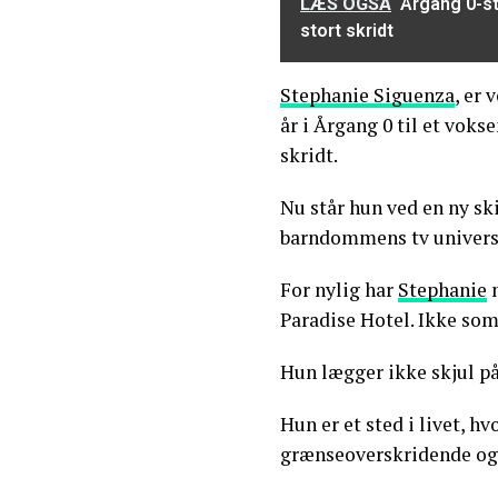
LÆS OGSÅ
Årgang 0-st
stort skridt
Stephanie Siguenza
, er 
år i Årgang 0 til et voks
skridt.
Nu står hun ved en ny sk
barndommens tv univers
For nylig har
Stephanie
n
Paradise Hotel. Ikke som
Hun lægger ikke skjul på
Hun er et sted i livet, hv
grænseoverskridende og n