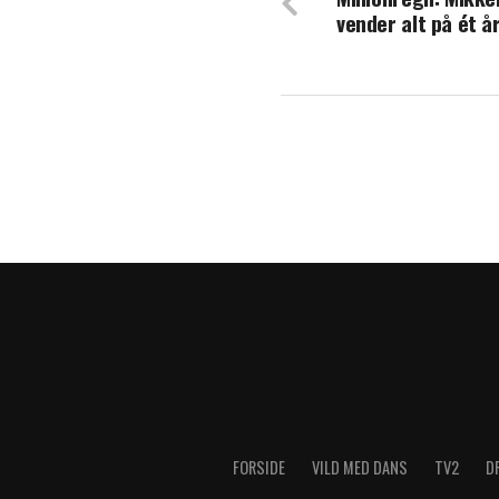
vender alt på ét å
Hjerteskærende 
Barndomsdrøm e
FORSIDE
VILD MED DANS
TV2
D