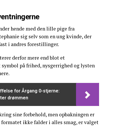
ventningerne
der hende med den lille pige fra
ephanie sig selv som en ung kvinde, der
ast i andres forestillinger.
erer derfor mere end blot et
t symbol på frihed, nysgerrighed og lysten
nere.
else for Årgang 0-stjerne:
tter drømmen
ring sine forbehold, men opbakningen er
 formatet ikke falder i alles smag, er valget