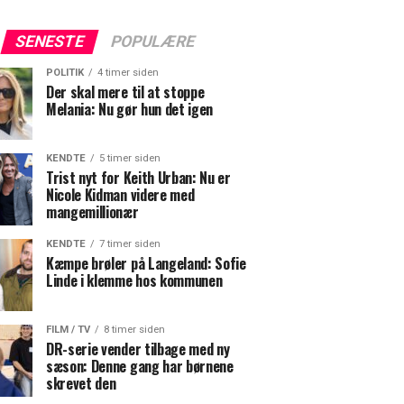
SENESTE
POPULÆRE
POLITIK
4 timer siden
Der skal mere til at stoppe
Melania: Nu gør hun det igen
KENDTE
5 timer siden
Trist nyt for Keith Urban: Nu er
Nicole Kidman videre med
mangemillionær
KENDTE
7 timer siden
Kæmpe brøler på Langeland: Sofie
Linde i klemme hos kommunen
FILM / TV
8 timer siden
DR-serie vender tilbage med ny
sæson: Denne gang har børnene
skrevet den