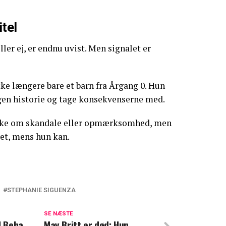
itel
ler ej, er endnu uvist. Men signalet er
ke længere bare et barn fra Årgang 0. Hun
 egen historie og tage konsekvenserne med.
ikke om skandale eller opmærksomhed, men
ivet, mens hun kan.
STEPHANIE SIGUENZA
ne om kronprins Christian: "Så bliver man
SE NÆSTE
l Beha
May Britt er død: Hun