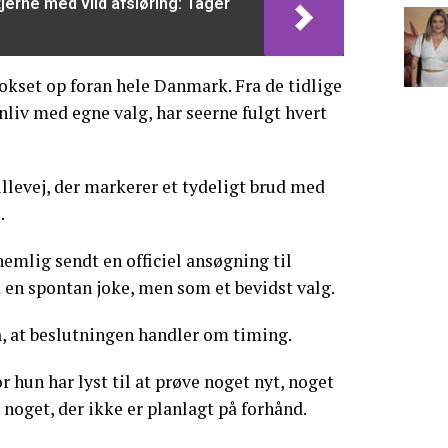
jerne med vild afsløring: Tager
vokset op foran hele Danmark. Fra de tidlige
enliv med egne valg, har seerne fulgt hvert
illevej, der markerer et tydeligt brud med
.
emlig sendt en officiel ansøgning til
 en spontan joke, men som et bevidst valg.
, at beslutningen handler om timing.
or hun har lyst til at prøve noget nyt, noget
oget, der ikke er planlagt på forhånd.