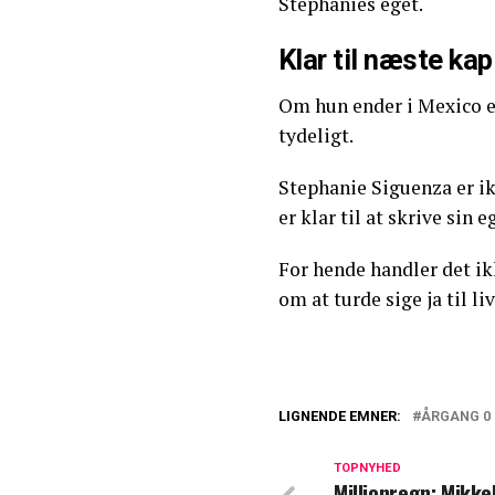
Stephanies eget.
Klar til næste kap
Om hun ender i Mexico el
tydeligt.
Stephanie Siguenza er ik
er klar til at skrive sin
For hende handler det 
om at turde sige ja til l
LIGNENDE EMNER:
ÅRGANG 0
'Årgang 0'-stjer
da lidt stolt"
TOPNYHED
Millionregn: Mikke