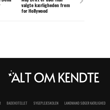
r
valgte kærligheden frem
opslag fra Stephanie Siguenza:
for Hollywood
r knust
R
BADEHOTELLET
SYGEPLEJESKOLEN
LANDMAND SØGER KÆRLIGHED