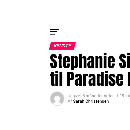
KENDTE
Stephanie S
til Paradise
Udgivet
8 måneder siden
d.
19. 
Af
Sarah Christensen