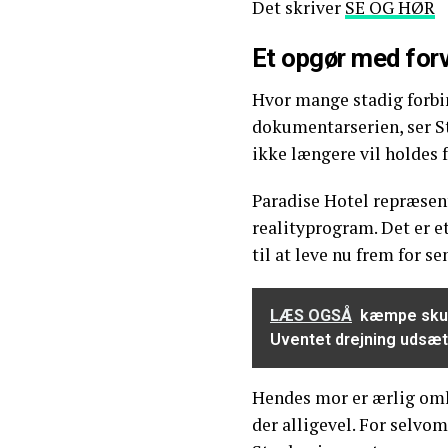
Det skriver
SE OG HØR
Et opgør med for
Hvor mange stadig forbin
dokumentarserien, ser St
ikke længere vil holdes f
Paradise Hotel repræsent
realityprogram. Det er e
til at leve nu frem for se
LÆS OGSÅ
kæmpe skuff
Uventet drejning udsæ
Hendes mor er ærlig omk
der alligevel. For selvom