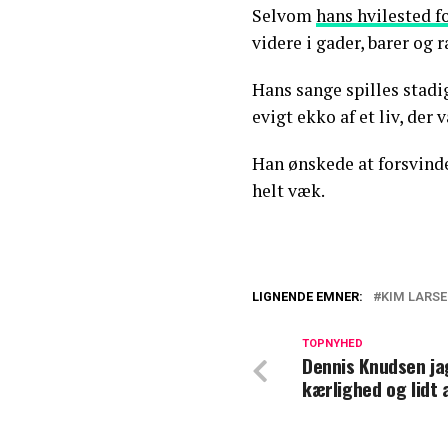
Selvom
hans hvilested fo
videre i gader, barer og r
Hans sange spilles stadig
evigt ekko af et liv, der
Han ønskede at forsvinde
helt væk.
LIGNENDE EMNER:
KIM LARS
Hjalmer mindes fa
største for mig'
TOPNYHED
Dennis Knudsen ja
kærlighed og lidt 
Kim Larsen havde
hjælpe ham med