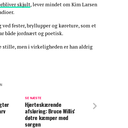
rbliver skjult
, lever mindet om Kim Larsen
adioer.
 ved fester, bryllupper og køreture, som et
 var både jordnært og poetisk.
 stille, men i virkeligheden er han aldrig
EN
rs sidste tid: 'Det vil altid være det
SE NÆSTE
gter
Hjerteskærende
arv
afsløring: Bruce Willis'
 et sidste ønske: Det skulle Hjalmer
døtre kæmper med
sorgen