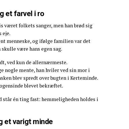
g et farvel i ro
vis været folkets sanger, men han brød sig
 eje.
ent menneske, og ifølge familien var det
n skulle være hans egen sag.
dt, ved kun de allernærmeste.
e nogle mente, han hviler ved sin mor i
asken blev spredt over bugten i Kerteminde.
ogensinde blevet bekræftet.
ød står én ting fast: hemmeligheden holdes i
g et varigt minde