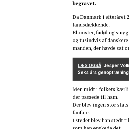
begravet.
Da Danmark i efteråret 2
landsdækkende.
Blomster, fadøl og smøg
og tusindvis af danskere 
manden, der havde sat or
LÆS OGSÅ
Jesper Voll
Seks års genoptræning 
Men midt i folkets kærli
der passede til ham.
Der blev ingen stor stat
fanfare.
I stedet blev han stedt ti
som han ønskede det.