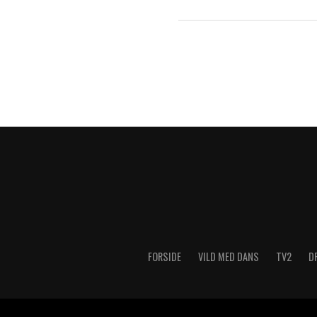
FORSIDE
VILD MED DANS
TV2
D