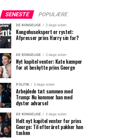
SENESTE
POPULÆRE
DE KONGELIGE
2 dage siden
Kongehusekspert er rystet:
Afpresser prins Harry sin far?
DE KONGELIGE
2 dage siden
Nyt kapitel venter: Kate kæmper
for at beskytte prins George
POLITIK
2 dage siden
Arbejdede tæt sammen med
Trump: Nu kommer han med
dyster advarsel
DE KONGELIGE
2 dage siden
Helt nyt kapitel venter for prins
George: Til efteråret pakker han
tasken