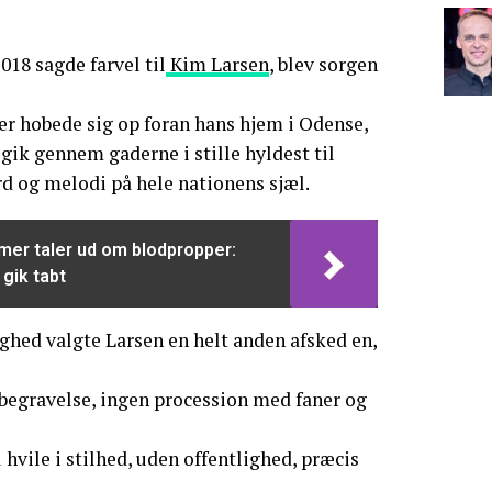
018 sagde farvel til
Kim Larsen
, blev sorgen
er hobede sig op foran hans hjem i Odense,
gik gennem gaderne i stille hyldest til
d og melodi på hele nationens sjæl.
mer taler ud om blodpropper:
gik tabt
ghed valgte Larsen en helt anden afsked en,
sbegravelse, ingen procession med faner og
l hvile i stilhed, uden offentlighed, præcis