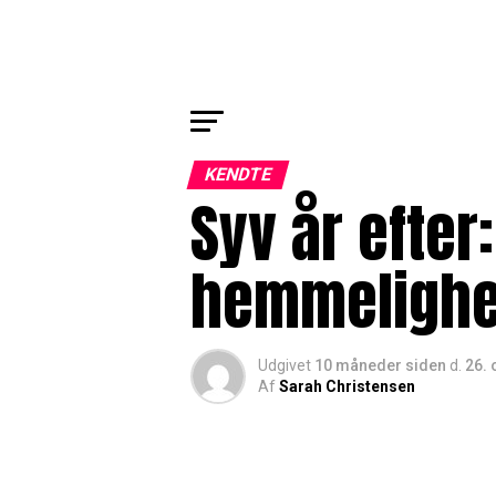
KENDTE
Syv år efter
hemmelighed
Udgivet
10 måneder siden
d.
26. 
Af
Sarah Christensen