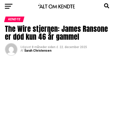
KENDTE
The Wire stjernen: James Ransone
er død kun 46 år gammel
Udgivet
8 måneder siden
d.
22. december 2025
Af
Sarah Christensen