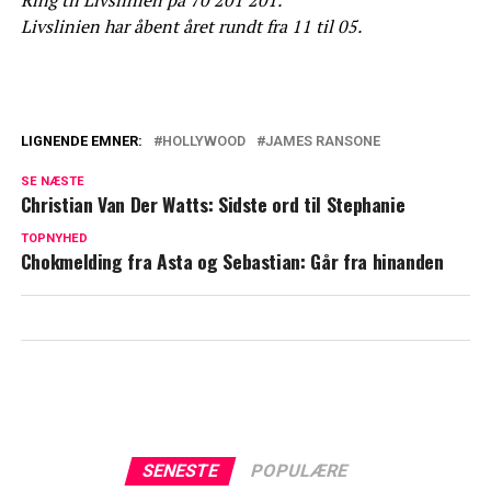
Livslinien har åbent året rundt fra 11 til 05.
LIGNENDE EMNER:
HOLLYWOOD
JAMES RANSONE
John Ashton er død
SE NÆSTE
Christian Van Der Watts: Sidste ord til Stephanie
Skuespilleren John Amos er død
TOPNYHED
Chokmelding fra Asta og Sebastian: Går fra hinanden
SENESTE
POPULÆRE