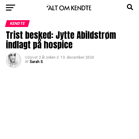
KENDTE
Trist besked: Jytte Abildstrøm
indlagt på hospice
Udgivet
2 år siden
d.
13. december 2024
Af
Sarah S