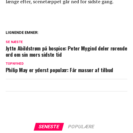
længe efter, scenetæppet går ned for sidste gang.
LIGNENDE EMNER:
Dennis Ritter sælger luksuslejlighed til
SE NÆSTE
11 millioner: Se den her
Jytte Abildstrøm på hospice: Peter Mygind deler rørende
ord om sin mors sidste tid
Røde tal hos Dennis Knudsen: Nu afslører
TOPNYHED
han årsagen
Philip May er yderst populær: Får masser af tilbud
SENESTE
POPULÆRE