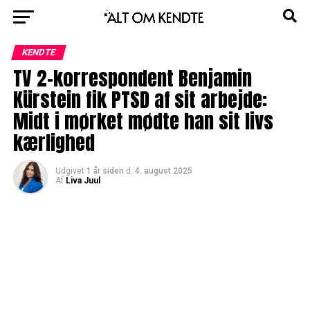
KENDTE
TV 2-korrespondent Benjamin
Kürstein fik PTSD af sit arbejde:
Midt i mørket mødte han sit livs
kærlighed
Udgivet
1 år siden
d.
4. august 2025
Af
Liva Juul