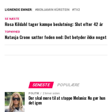
LIGNENDE EMNER:
BENJAMIN KÜRSTEIN
TV2
TV 2-korrespondent sælger rækkehus til
SE NÆSTE
næsten 11 millioner
Rosa Kildahl tager kæmpe beslutning: Slut efter 42 år
Fik 13 sæsoner: TV 2-program vender
TOPNYHED
Natasja Crone sætter foden ned: Det betyder ikke noget
aldrig tilbage
SENESTE
POPULÆRE
POLITIK
2 timer siden
Der skal mere til at stoppe Melania: Nu gør hun
det igen