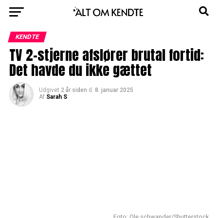
KENDTE
TV 2-stjerne afslører brutal fortid:
Det havde du ikke gættet
Udgivet
2 år siden
d.
8. januar 2025
Af
Sarah S
Foto: Ole schwander/Shutterstock