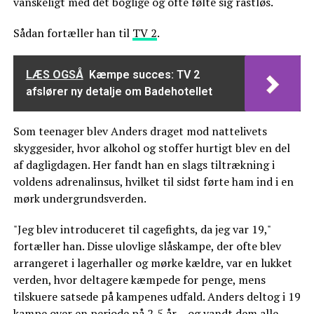
vanskeligt med det boglige og ofte følte sig rastløs.
Sådan fortæller han til
TV 2
.
LÆS OGSÅ
Kæmpe succes: TV 2
afslører ny detalje om Badehotellet
Som teenager blev Anders draget mod nattelivets
skyggesider, hvor alkohol og stoffer hurtigt blev en del
af dagligdagen. Her fandt han en slags tiltrækning i
voldens adrenalinsus, hvilket til sidst førte ham ind i en
mørk undergrundsverden.
"Jeg blev introduceret til cagefights, da jeg var 19,"
fortæller han. Disse ulovlige slåskampe, der ofte blev
arrangeret i lagerhaller og mørke kældre, var en lukket
verden, hvor deltagere kæmpede for penge, mens
tilskuere satsede på kampenes udfald. Anders deltog i 19
kampe over en periode på 2,5 år – og vandt dem alle.