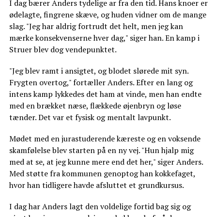
I dag bærer Anders tydelige ar fra den tid. Hans knoer er
ødelagte, fingrene skæve, og huden vidner om de mange
slag. "Jeg har aldrig fortrudt det helt, men jeg kan
mærke konsekvenserne hver dag," siger han. En kamp i
Struer blev dog vendepunktet.
"Jeg blev ramt i ansigtet, og blodet slørede mit syn.
Frygten overtog," fortæller Anders. Efter en lang og
intens kamp lykkedes det ham at vinde, men han endte
med en brækket næse, flækkede øjenbryn og løse
tænder. Det var et fysisk og mentalt lavpunkt.
Mødet med en jurastuderende kæreste og en voksende
skamfølelse blev starten på en ny vej. "Hun hjalp mig
med at se, at jeg kunne mere end det her," siger Anders.
Med støtte fra kommunen genoptog han kokkefaget,
hvor han tidligere havde afsluttet et grundkursus.
I dag har Anders lagt den voldelige fortid bag sig og