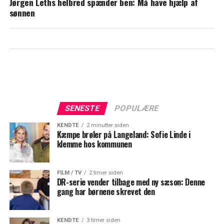
Jørgen Leths helbred spænder ben: Må have hjælp af
genforenes næste år
sønnen
SENESTE
POPULÆRE
KENDTE
2 minutter siden
Kæmpe brøler på Langeland: Sofie Linde i
klemme hos kommunen
FILM / TV
2 timer siden
DR-serie vender tilbage med ny sæson: Denne
gang har børnene skrevet den
KENDTE
3 timer siden