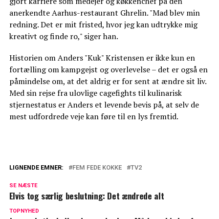
gjort karriere som medejer og køkkenchef på den
anerkendte Aarhus-restaurant Ghrelin. "Mad blev min
redning. Det er mit fristed, hvor jeg kan udtrykke mig
kreativt og finde ro," siger han.
Historien om Anders "Kuk" Kristensen er ikke kun en
fortælling om kampgejst og overlevelse – det er også en
påmindelse om, at det aldrig er for sent at ændre sit liv.
Med sin rejse fra ulovlige cagefights til kulinarisk
stjernestatus er Anders et levende bevis på, at selv de
mest udfordrede veje kan føre til en lys fremtid.
LIGNENDE EMNER:
FEM FEDE KOKKE
TV2
TV 2-stjerne deler vanvittigt vægttab: Har
SE NÆSTE
tabt 175 kilo
Elvis tog særlig beslutning: Det ændrede alt
Afslører: Badehotellet-stjerner
TOPNYHED