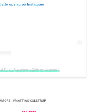
 dette opslag på Instagram
f D͎r͎e͎w͎ ͎S͎y͎c͎a͎m͎o͎r͎e͎ (@drewsycamore)
AMORE
MATTIAS KOLSTRUP
et: Det skal hun hedde