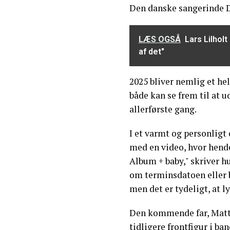
Den danske sangerinde D
LÆS OGSÅ
Lars Lilhol
af det"
2025 bliver nemlig et hel
både kan se frem til at u
allerførste gang.
I et varmt og personligt
med en video, hvor hende
Album + baby," skriver hu
om terminsdatoen eller b
men det er tydeligt, at l
Den kommende far, Matt
tidligere frontfigur i ba