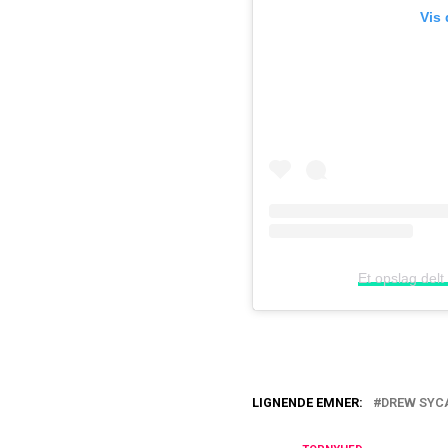
Vis
Et opslag delt a
LIGNENDE EMNER:
DREW SYC
Nu afslører de d