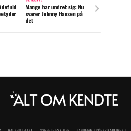
SE NÆSTE
ådefuld
ivo afslører hemmelighed bag succes: Det
Mange har undret sig: Nu
betyder
svarer Johnny Hansen på
hvis jeg sagde, at jeg ikke har"
det
R
BADEHOTELLET
SYGEPLEJESKOLEN
LANDMAND SØGER KÆRLIGHED