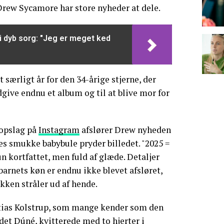
rew Sycamore har store nyheder at dele.
t i dyb sorg: "Jeg er meget ked
t særligt år for den 34-årige stjerne, der
dgive endnu et album og til at blive mor for
 opslag på
Instagram
afslører Drew nyheden
s smukke babybule pryder billedet. "2025 =
n kortfattet, men fuld af glæde. Detaljer
arnets køn er endnu ikke blevet afsløret,
ykken stråler ud af hende.
ias Kolstrup, som mange kender som den
ndet Dúné, kvitterede med to hjerter i