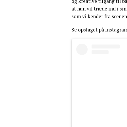
og kreative tilgang til b
at hun vil træde ind i s
som vi kender fra scenen
Se opslaget på Instagra