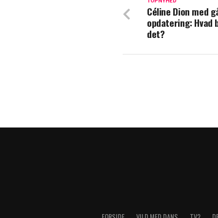
TOPNYHED
Céline Dion med g
Stephania Potal
opdatering: Hvad 
ville være løgn, 
det?
FORSIDE
VILD MED DANS
TV2
D