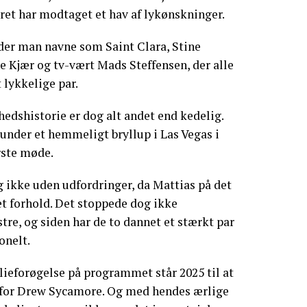
ret har modtaget et hav af lykønskninger.
der man navne som Saint Clara, Stine
e Kjær og tv-vært Mads Steffensen, der alle
 lykkelige par.
edshistorie er dog alt andet end kedelig.
 under et hemmeligt bryllup i Las Vegas i
ørste møde.
g ikke uden udfordringer, da Mattias på det
 et forhold. Det stoppede dog ikke
tre, og siden har de to dannet et stærkt par
onelt.
ieforøgelse på programmet står 2025 til at
r for Drew Sycamore. Og med hendes ærlige