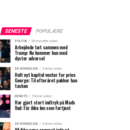
SENESTE
POPULÆRE
POLITIK
59 minutter siden
Arbejdede tæt sammen med
Trump: Nu kommer han med
dyster advarsel
DE KONGELIGE
2 timer siden
Helt nyt kapitel venter for prins
George: Til efteråret pakker han
tasken
KENDTE
3 timer siden
Har gjort stort indtryk på Mads
Vad: Får ikke løn som fortjent
DE KONGELIGE
5 timer siden