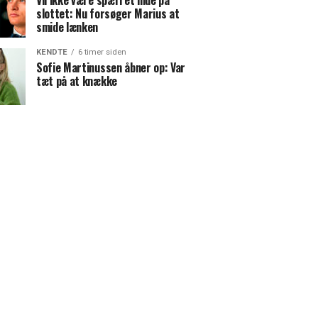
Vil ikke være spærret inde på
slottet: Nu forsøger Marius at
smide lænken
KENDTE
6 timer siden
Sofie Martinussen åbner op: Var
tæt på at knække