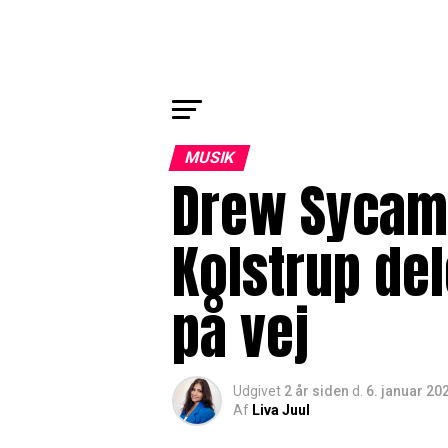
MUSIK
Drew Sycam
Kolstrup del
på vej
Udgivet
2 år siden
d.
6. januar 20
Af
Liva Juul