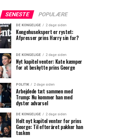
SENESTE
POPULÆRE
DE KONGELIGE
2 dage siden
Kongehusekspert er rystet:
Afpresser prins Harry sin far?
DE KONGELIGE
2 dage siden
Nyt kapitel venter: Kate kæmper
for at beskytte prins George
POLITIK
2 dage siden
Arbejdede tæt sammen med
Trump: Nu kommer han med
dyster advarsel
DE KONGELIGE
2 dage siden
Helt nyt kapitel venter for prins
George: Til efteråret pakker han
tasken