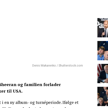
Denis Makarenko / Shutterstock.com
d Sheeran og familien forlader
er til USA.
 i en ny album- og turnéperiode. Ifølge et