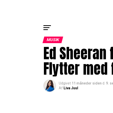
MUSIK
Ed Sheeran f
Flytter med 
Udgivet
11 måneder siden
d.
9. 
Af
Liva Juul