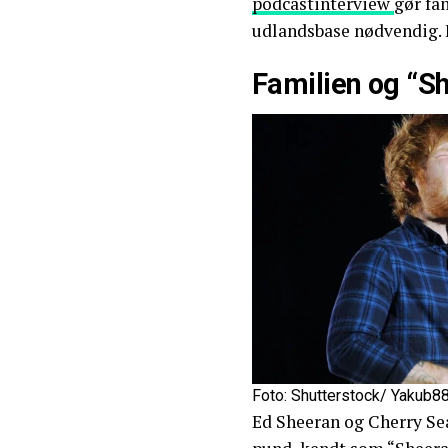
podcastinterview
gør fa
udlandsbase nødvendig. F
Familien og “Sh
Foto: Shutterstock/ Yakub8
Ed Sheeran og Cherry Sea