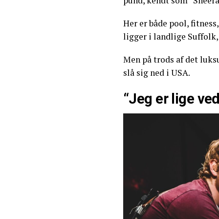
pund, kendt som “Sheeran
Her er både pool, fitnes
ligger i landlige Suffolk
Men på trods af det luksu
slå sig ned i USA.
“Jeg er lige ved