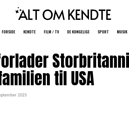
FORSIDE
KENDTE
FILM / TV
DE KONGELIGE
SPORT
MUSIK
orlader Storbritann
familien til USA
september 2025