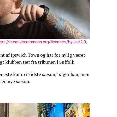
tps://creativecommons.org/licenses/by-sa/2.0
,
ent af Ipswich Town og har for nylig været
gt klubben tæt fra tribunen i Suffolk.
 eneste kamp i sidste sæson,” siger han, men
 den nye sæson.