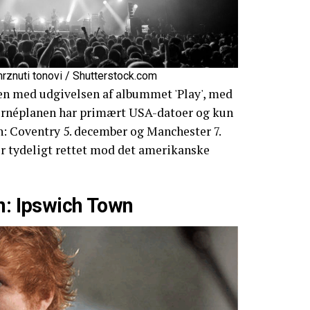
mrznuti tonovi / Shutterstock.com
n med udgivelsen af albummet 'Play', med
Turnéplanen har primært USA-datoer og kun
n: Coventry 5. december og Manchester 7.
or tydeligt rettet mod det amerikanske
n: Ipswich Town